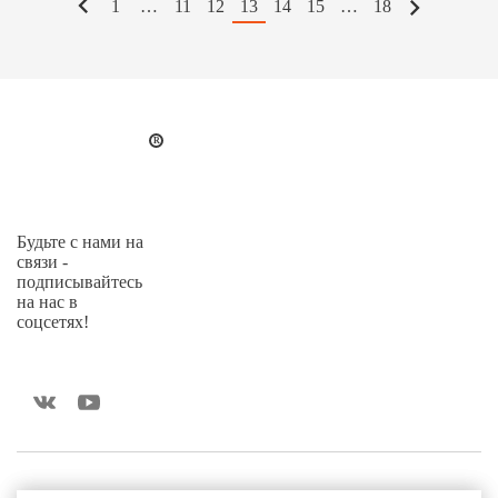
1
…
11
12
13
14
15
…
18
Будьте с нами на
связи -
подписывайтесь
на нас в
соцсетях!