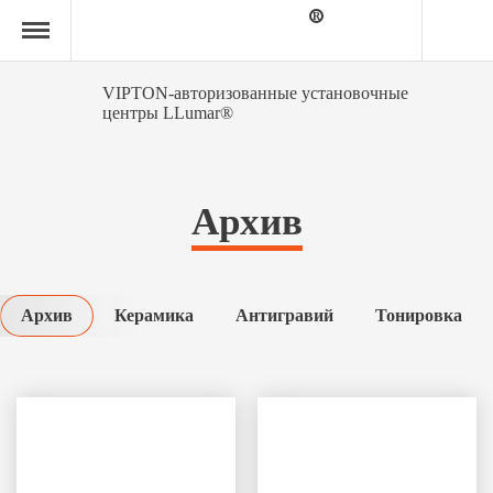
Главная
страница
»
Архив
»
VIPTON-авторизованные установочные
Страница
центры LLumar®
13
Архив
Архив
Керамика
Антигравий
Тонировка