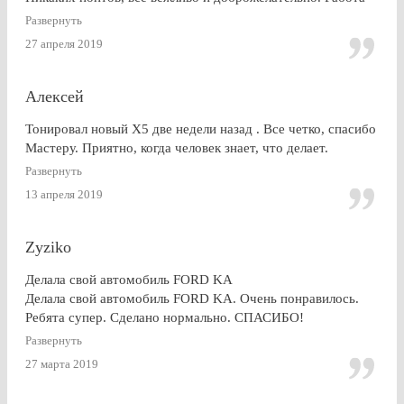
сделана очень качественно, пленка лежит до самой кромки
Развернуть
стекла (есть, правда, неравномерность на разных стеклах,
27 апреля 2019
но это я уже придираюсь). По сравнению с другими
конторами — качество максимальное. Могу ли я
посоветоваться обращаться к этим ребятам? Однозначно,
Алексей
ДА.
Тонировал новый Х5 две недели назад . Все четко, спасибо
Мастеру. Приятно, когда человек знает, что делает.
Развернуть
13 апреля 2019
Zyziko
Делала свой автомобиль FORD KA
Делала свой автомобиль FORD KA. Очень понравилось.
Ребята супер. Сделано нормально. СПАСИБО!
Развернуть
27 марта 2019