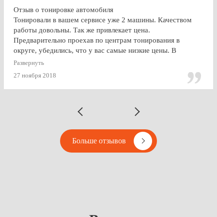
Отзыв о тонировке автомобиля
Тонировали в вашем сервисе уже 2 машины. Качеством
работы довольны. Так же привлекает цена.
Предварительно проехав по центрам тонирования в
округе, убедились, что у вас самые низкие цены. В
будущем, думаю, будем так же пользоваться услугами
Развернуть
Vipton.
27 ноября 2018
Больше отзывов