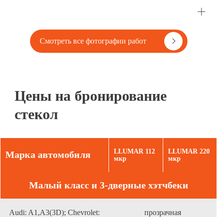
Смотреть все фотографии работ
Цены на бронирование
стекол
LLUMAR 112
LLUMAR 220
Марка автомобиля
мкр
мкр
Малый класс и 3-дверные хэтчбеки
Audi: A1,A3(3D); Chevrolet:
прозрачная