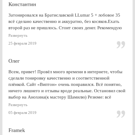
Константин
Затонировался на Братиславской LLumar 5 + лобовое 35
всё сделано качественно и аккуратно, без косяков.Ехать
второй раз не пришлось. Стоит своих денег. Рекомендую
Развернуть
25 февраля 2019
Олег
Всем, привет! Провёл много времени в интернете, чтобы
сделали тонировку качественно и соответственной
плёнкой. Сайт «Виптон» очень понравился. Всё понятно,
ничего лишнего и отзывы вроде реальные. Остановил свой
выбор на Анохина(к мастеру Шамилю) Резюме: всё
именно так, как и написано в отзывах!!!) Я остался очень
Развернуть
доволен. СПАСИБО!!!
05 февраля 2019
Framek