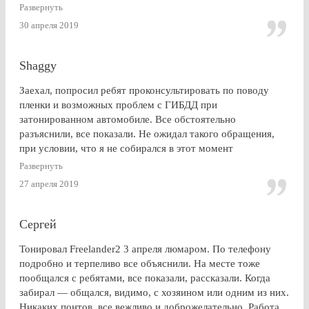
: Очень доволен . Буду советовать эту контору друзьям и
Развернуть
знакомым
30 апреля 2019
Shaggy
Заехал, попросил ребят проконсультировать по поводу
пленки и возможных проблем с ГИБДД при
затонированном автомобиле. Все обстоятельно
разъяснили, все показали. Не ожидал такого обращения,
при условии, что я не собирался в этот момент
тонироваться. для сравнения заехал на Оставшковское
Развернуть
шоссе. земля и небо. просто без комментариев, хоть и
27 апреля 2019
дешевле. в очередной раз убедился (хорошо, что не на
практике), что скупой платит дважды. для себя четко
решил, что буду тонироваться
Сергей
Тонировал Freelander2 3 апреля люмаром. По телефону
подробно и терпеливо все объяснили. На месте тоже
пообщался с ребятами, все показали, рассказали. Когда
забирал — общался, видимо, с хозяином или одним из них.
Никаких понтов, все вежливо и доброжелательно. Работа