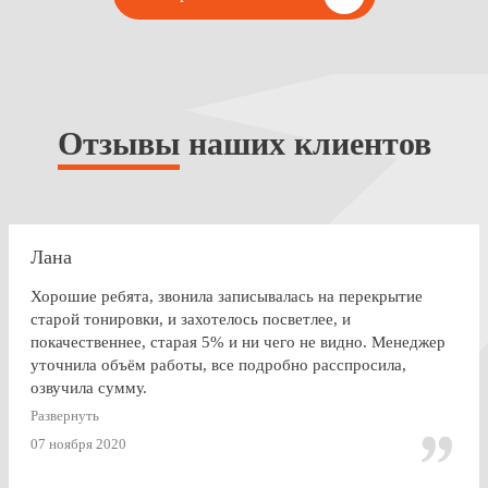
Отзывы
наших клиентов
Лана
Хорошие ребята, звонила записывалась на перекрытие
старой тонировки, и захотелось посветлее, и
покачественнее, старая 5% и ни чего не видно. Менеджер
уточнила объём работы, все подробно расспросила,
озвучила сумму.
По Работе и в целом претензии нет. Только опоздала к
Развернуть
завершении работ, машина ждала уже готовая меня. Жаль,
07 ноября 2020
что заранее не позвонили.