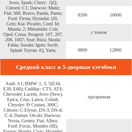
Aveo, Spark; Chery: QQ;
Citroen: C1; Daewoo: Matiz;
Fiat: 500, Bravo, Panda, Punto;
8200
10600
Ford: Fiesta; Hyundai: i20,
Getz; Kia: Picanto, Ceed 3d;
Mazda: 2; Mitsubishi: Colt;
c тоном
Opel: Corsa; Peugeot: 107, 207,
208, 1007; Seat: Ibiza; Skoda:
Fabia; Suzuki: Ignis; Swift;
9800
12800
Splash Toyota: iQ, Yaris;
Средний класс и 5-дверные хэтчбеки
Audi: A1; BMW: 1, 3, 5(E34,
E39, E60); Cadillac: CTS, ATS;
Chevrolet: Lacetti, Aveo (New),
прозрачная
Epica, Cruz, Lanos, Cobalt;
Chrysler: Pt Cruiser, 300C;
Citroen: С-Elysse, DS-3; DS-4;
C-4; Datsun: On-do; Daewoo:
Nexia, Gentra; Fiat: Albea;
Ford: Focus, Mondeo (III),
Fusion; Honda: Civic; Hyundai: