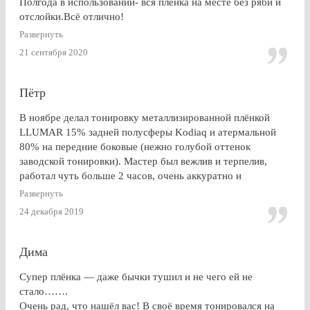
Полгода в использовании- вся плёнка на месте без ряби и
отслойки.Всё отлично!
Развернуть
21 сентября 2020
Пётр
В ноябре делал тонировку металлизированной плёнкой
LLUMAR 15% задней полусферы Kodiaq и атермальной
80% на передние боковые (нежно голубой оттенок
заводской тонировки). Мастер был вежлив и терпелив,
работал чуть больше 2 часов, очень аккуратно и
профессионально. Результат на 5+ ! Особенно приятно
Развернуть
получить гарантию на работу и плёнку. Отдельное спасибо
24 декабря 2019
за консультацию, как до работ, так по их завершении!
Дима
Супер плёнка — даже бычки тушил и не чего ей не
стало…….
Очень рад, что нашёл вас! В своё время тонировался на