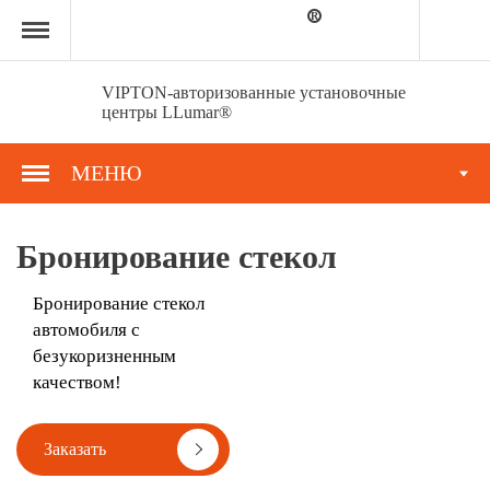
Главная
страница
»
Услуги
»
VIPTON-авторизованные установочные
Бронирование
центры LLumar®
стекол
МЕНЮ
Бронирование стекол
Бронирование стекол
автомобиля c
безукоризненным
качеством!
Заказать