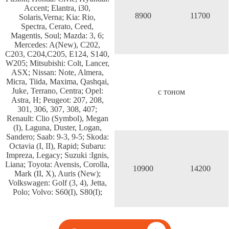
Accent; Elantra, i30,
8900
11700
Solaris,Verna; Kia: Rio,
Spectra, Cerato, Ceed,
Magentis, Soul; Mazda: 3, 6;
Mercedes: A(New), C202,
C203, C204,C205, E124, S140,
W205; Mitsubishi: Colt, Lancer,
ASX; Nissan: Note, Almera,
Micra, Tiida, Maxima, Qashqai,
Juke, Terrano, Centra; Opel:
c тоном
Astra, H; Peugeot: 207, 208,
301, 306, 307, 308, 407;
Renault: Clio (Symbol), Megan
(I), Laguna, Duster, Logan,
Sandero; Saab: 9-3, 9-5; Skoda:
Octavia (I, II), Rapid; Subaru:
Impreza, Legacy; Suzuki :Ignis,
Liana; Toyota: Avensis, Corolla,
10900
14200
Mark (II, X), Auris (New);
Volkswagen: Golf (3, 4), Jetta,
Polo; Volvo: S60(I), S80(I);