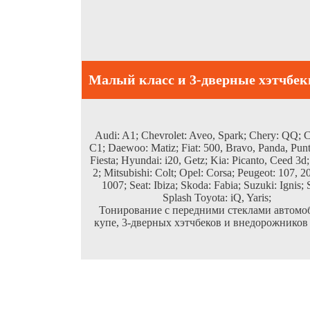
Малый класс и 3-дверные хэтчбек
Audi: A1; Chevrolet: Aveo, Spark; Chery: QQ; C
C1; Daewoo: Matiz; Fiat: 500, Bravo, Panda, Punt
Fiesta; Hyundai: i20, Getz; Kia: Picanto, Ceed 3d
2; Mitsubishi: Colt; Opel: Corsa; Peugeot: 107, 2
1007; Seat: Ibiza; Skoda: Fabia; Suzuki: Ignis; 
Splash Toyota: iQ, Yaris;
Тонирование c передними стеклами автомо
купе, 3-дверных хэтчбеков и внедорожников