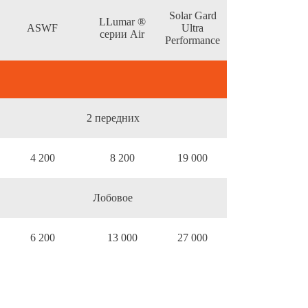
Solar Gard
LLumar ®
ASWF
Ultra
серии Air
Performance
2 передних
4 200
8 200
19 000
Лобовое
6 200
13 000
27 000