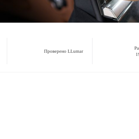
Ра
Проверено LLumar
1