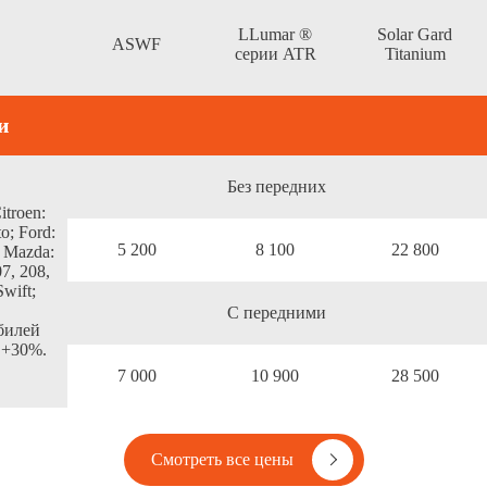
LLumar ®
Solar Gard
ASWF
серии ATR
Titanium
и
Без передних
itroen:
o; Ford:
5 200
8 100
22 800
; Mazda:
07, 208,
Swift;
С передними
билей
 +30%.
7 000
10 900
28 500
Смотреть все цены