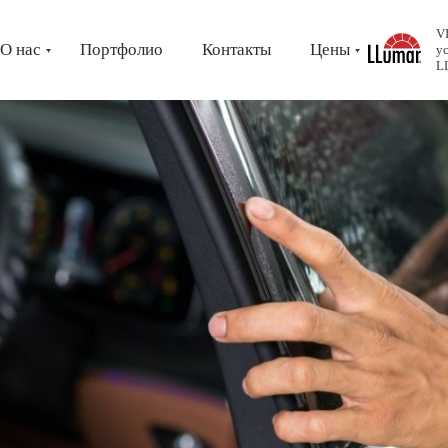
V
О нас
Портфолио
Контакты
Цены
у
L