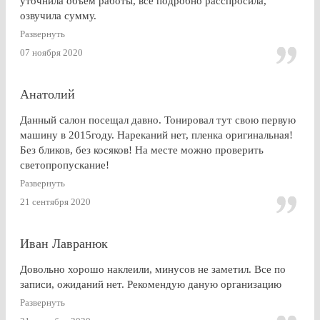
уточнила объём работы, все подробно расспросила,
озвучила сумму.
По Работе и в целом претензии нет. Только опоздала к
Развернуть
завершении работ, машина ждала уже готовая меня. Жаль,
07 ноября 2020
что заранее не позвонили.
Анатолий
Данный салон посещал давно. Тонировал тут свою первую
машину в 2015году. Нареканий нет, пленка оригинальная!
Без бликов, без косяков! На месте можно проверить
светопропускание!
Развернуть
21 сентября 2020
Иван Лавранюк
Довольно хорошо наклеили, минусов не заметил. Все по
записи, ожиданий нет. Рекомендую даную организацию
Развернуть