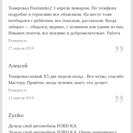
Тонировал Freelander2 3 апреля люмаром. По телефону
подробно и терпеливо все объяснили. На месте тоже
пообщался с ребятами, все показали, рассказали. Когда
забирал — общался, видимо, с хозяином или одним из них.
Никаких понтов, все вежливо и доброжелательно. Работа
сделана очень качественно, пленка лежит до самой кромки
Развернуть
стекла (есть, правда, неравномерность на разных стеклах,
27 апреля 2019
но это я уже придираюсь). По сравнению с другими
конторами — качество максимальное. Могу ли я
посоветоваться обращаться к этим ребятам? Однозначно,
Алексей
ДА.
Тонировал новый Х5 две недели назад . Все четко, спасибо
Мастеру. Приятно, когда человек знает, что делает.
Развернуть
13 апреля 2019
Zyziko
Делала свой автомобиль FORD KA
Делала свой автомобиль FORD KA. Очень понравилось.