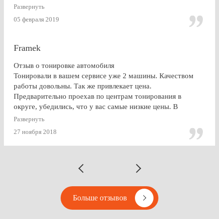
именно так, как и написано в отзывах!!!) Я остался очень
Развернуть
доволен. СПАСИБО!!!
05 февраля 2019
Framek
Отзыв о тонировке автомобиля
Тонировали в вашем сервисе уже 2 машины. Качеством
работы довольны. Так же привлекает цена.
Предварительно проехав по центрам тонирования в
округе, убедились, что у вас самые низкие цены. В
будущем, думаю, будем так же пользоваться услугами
Развернуть
Vipton.
27 ноября 2018
Больше отзывов