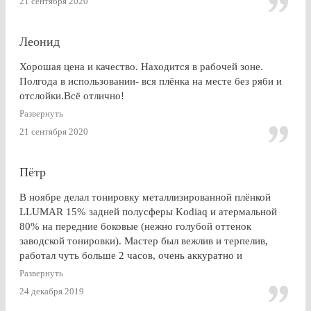
21 сентября 2020
Леонид
Хорошая цена и качество. Находится в рабочей зоне.
Полгода в использовании- вся плёнка на месте без ряби и
отслойки.Всё отлично!
Развернуть
21 сентября 2020
Пётр
В ноябре делал тонировку металлизированной плёнкой
LLUMAR 15% задней полусферы Kodiaq и атермальной
80% на передние боковые (нежно голубой оттенок
заводской тонировки). Мастер был вежлив и терпелив,
работал чуть больше 2 часов, очень аккуратно и
профессионально. Результат на 5+ ! Особенно приятно
Развернуть
получить гарантию на работу и плёнку. Отдельное спасибо
24 декабря 2019
за консультацию, как до работ, так по их завершении!