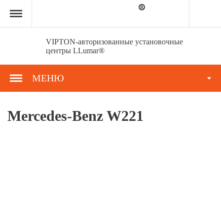
Главная
страница
»
Портфолио
»
VIPTON-авторизованные установочные
Mercedes-
центры LLumar®
Benz
W221
МЕНЮ
Mercedes-Benz W221