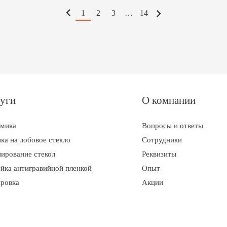
1
2
3
…
14
уги
О компании
амика
Вопросы и ответы
ка на лобовое стекло
Сотрудники
ирование стекол
Реквизиты
йка антигравийной пленкой
Опыт
ровка
Акции