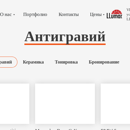
V
О нас
Портфолио
Контакты
Цены
у
L
Антигравий
равий
Керамика
Тонировка
Бронирование