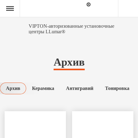
Главная
страница
»
Архив
VIPTON-авторизованные установочные
центры LLumar®
Архив
Архив
Керамика
Антигравий
Тонировка