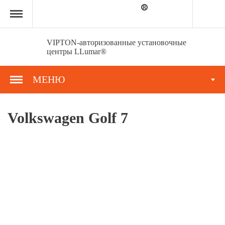
Главная
страница
»
Портфолио
»
VIPTON-авторизованные установочные
Volkswagen
центры LLumar®
Golf
7
МЕНЮ
Volkswagen Golf 7