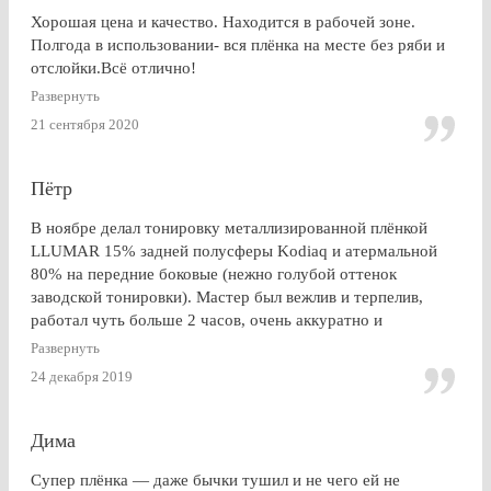
Хорошая цена и качество. Находится в рабочей зоне.
Полгода в использовании- вся плёнка на месте без ряби и
отслойки.Всё отлично!
Развернуть
21 сентября 2020
Пётр
В ноябре делал тонировку металлизированной плёнкой
LLUMAR 15% задней полусферы Kodiaq и атермальной
80% на передние боковые (нежно голубой оттенок
заводской тонировки). Мастер был вежлив и терпелив,
работал чуть больше 2 часов, очень аккуратно и
профессионально. Результат на 5+ ! Особенно приятно
Развернуть
получить гарантию на работу и плёнку. Отдельное спасибо
24 декабря 2019
за консультацию, как до работ, так по их завершении!
Дима
Супер плёнка — даже бычки тушил и не чего ей не