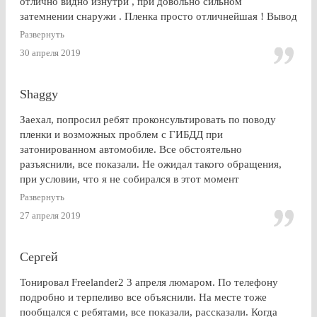
отлично видно изнутри , при довольно сильном
затемнении снаружи . Пленка просто отличнейшая ! Вывод
: Очень доволен . Буду советовать эту контору друзьям и
Развернуть
знакомым
30 апреля 2019
Shaggy
Заехал, попросил ребят проконсультировать по поводу
пленки и возможных проблем с ГИБДД при
затонированном автомобиле. Все обстоятельно
разъяснили, все показали. Не ожидал такого обращения,
при условии, что я не собирался в этот момент
тонироваться. для сравнения заехал на Оставшковское
Развернуть
шоссе. земля и небо. просто без комментариев, хоть и
27 апреля 2019
дешевле. в очередной раз убедился (хорошо, что не на
практике), что скупой платит дважды. для себя четко
решил, что буду тонироваться
Сергей
Тонировал Freelander2 3 апреля люмаром. По телефону
подробно и терпеливо все объяснили. На месте тоже
пообщался с ребятами, все показали, рассказали. Когда