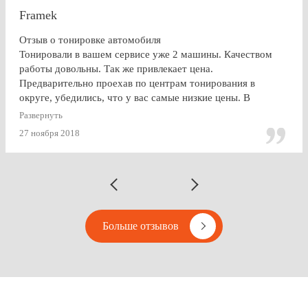
Framek
Отзыв о тонировке автомобиля
Тонировали в вашем сервисе уже 2 машины. Качеством
работы довольны. Так же привлекает цена.
Предварительно проехав по центрам тонирования в
округе, убедились, что у вас самые низкие цены. В
будущем, думаю, будем так же пользоваться услугами
Развернуть
Vipton.
27 ноября 2018
Больше отзывов