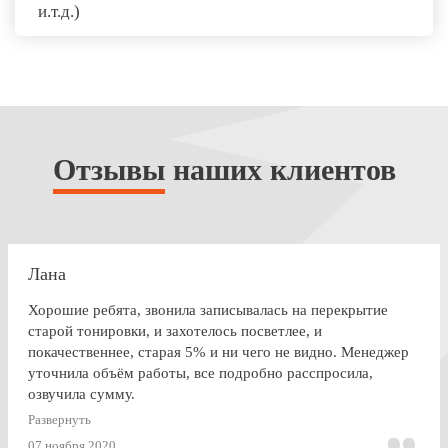
и.т.д.)
Отзывы
наших клиентов
Лана
Хорошие ребята, звонила записывалась на перекрытие
старой тонировки, и захотелось посветлее, и
покачественнее, старая 5% и ни чего не видно. Менеджер
уточнила объём работы, все подробно расспросила,
озвучила сумму.
По Работе и в целом претензии нет. Только опоздала к
Развернуть
завершении работ, машина ждала уже готовая меня. Жаль,
07 ноября 2020