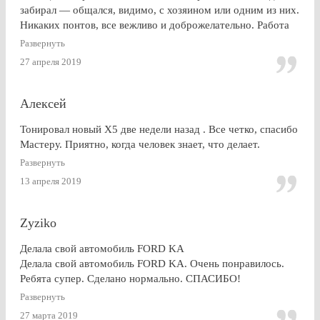
забирал — общался, видимо, с хозяином или одним из них.
Никаких понтов, все вежливо и доброжелательно. Работа
сделана очень качественно, пленка лежит до самой кромки
Развернуть
стекла (есть, правда, неравномерность на разных стеклах,
27 апреля 2019
но это я уже придираюсь). По сравнению с другими
конторами — качество максимальное. Могу ли я
посоветоваться обращаться к этим ребятам? Однозначно,
Алексей
ДА.
Тонировал новый Х5 две недели назад . Все четко, спасибо
Мастеру. Приятно, когда человек знает, что делает.
Развернуть
13 апреля 2019
Zyziko
Делала свой автомобиль FORD KA
Делала свой автомобиль FORD KA. Очень понравилось.
Ребята супер. Сделано нормально. СПАСИБО!
Развернуть
27 марта 2019