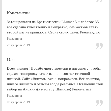
Константин
Затонировался на Братиславской LLumar 5 + лобовое 35
всё сделано качественно и аккуратно, без косяков.Ехать
второй раз не пришлось. Стоит своих денег. Рекомендую
Развернуть
25 февраля 2019
Олег
Всем, привет! Провёл много времени в интернете, чтобы
сделали тонировку качественно и соответственной
плёнкой. Сайт «Виптон» очень понравился. Всё понятно,
ничего лишнего и отзывы вроде реальные. Остановил свой
выбор на Анохина(к мастеру Шамилю) Резюме: всё
именно так, как и написано в отзывах!!!) Я остался очень
Развернуть
доволен. СПАСИБО!!!
05 февраля 2019