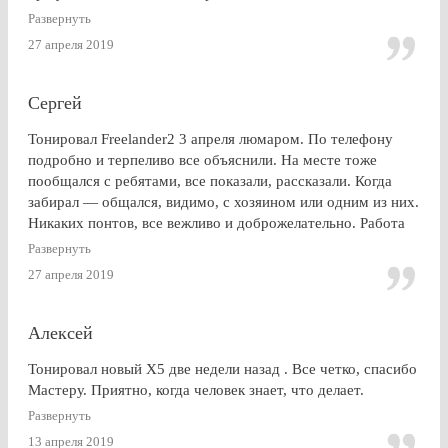
тонироваться. для сравнения заехал на Оставшковское
Развернуть
шоссе. земля и небо. просто без комментариев, хоть и
27 апреля 2019
дешевле. в очередной раз убедился (хорошо, что не на
практике), что скупой платит дважды. для себя четко
решил, что буду тонироваться
Сергей
Тонировал Freelander2 3 апреля люмаром. По телефону
подробно и терпеливо все объяснили. На месте тоже
пообщался с ребятами, все показали, рассказали. Когда
забирал — общался, видимо, с хозяином или одним из них.
Никаких понтов, все вежливо и доброжелательно. Работа
сделана очень качественно, пленка лежит до самой кромки
Развернуть
стекла (есть, правда, неравномерность на разных стеклах,
27 апреля 2019
но это я уже придираюсь). По сравнению с другими
конторами — качество максимальное. Могу ли я
посоветоваться обращаться к этим ребятам? Однозначно,
Алексей
ДА.
Тонировал новый Х5 две недели назад . Все четко, спасибо
Мастеру. Приятно, когда человек знает, что делает.
Развернуть
13 апреля 2019