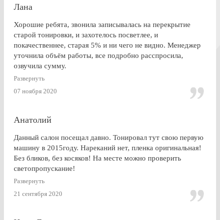
Лана
Хорошие ребята, звонила записывалась на перекрытие
старой тонировки, и захотелось посветлее, и
покачественнее, старая 5% и ни чего не видно. Менеджер
уточнила объём работы, все подробно расспросила,
озвучила сумму.
По Работе и в целом претензии нет. Только опоздала к
Развернуть
завершении работ, машина ждала уже готовая меня. Жаль,
07 ноября 2020
что заранее не позвонили.
Анатолий
Данный салон посещал давно. Тонировал тут свою первую
машину в 2015году. Нареканий нет, пленка оригинальная!
Без бликов, без косяков! На месте можно проверить
светопропускание!
Развернуть
21 сентября 2020