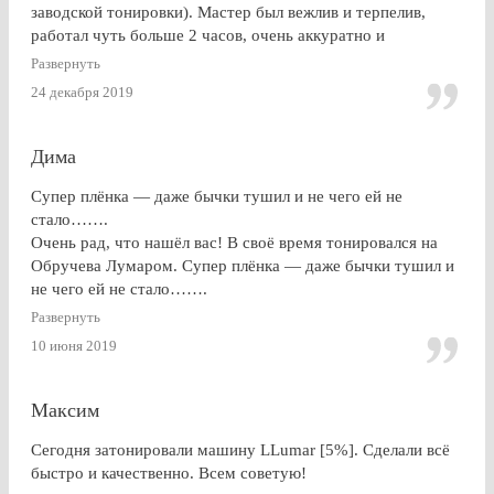
заводской тонировки). Мастер был вежлив и терпелив,
работал чуть больше 2 часов, очень аккуратно и
профессионально. Результат на 5+ ! Особенно приятно
Развернуть
получить гарантию на работу и плёнку. Отдельное спасибо
24 декабря 2019
за консультацию, как до работ, так по их завершении!
Дима
Супер плёнка — даже бычки тушил и не чего ей не
стало…….
Очень рад, что нашёл вас! В своё время тонировался на
Обручева Лумаром. Супер плёнка — даже бычки тушил и
не чего ей не стало…….
Развернуть
10 июня 2019
Максим
Сегодня затонировали машину LLumar [5%]. Сделали всё
быстро и качественно. Всем советую!