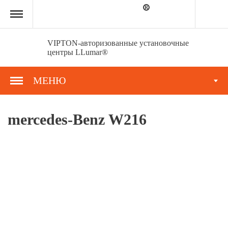
Главная
страница
»
Портфолио
»
VIPTON-авторизованные установочные
mercedes-
центры LLumar®
Benz
W216
МЕНЮ
mercedes-Benz W216