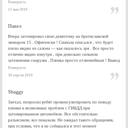
Развернуть
12 мая 2019
Павел
Вчера затонировал свою девяточку на братиславской
люмаром 15 . Офигенски ! Сначала опасался , что будет
плохо видно из салона — как оказалось зря . Все просто
отлично видно изнутри , при довольно сильном
затемнении снаружи . Пленка просто отличнейшая ! Вывод
: Очень доволен . Буду советовать эту контору друзьям и
Развернуть
знакомым
30 апреля 2019
Shaggy
Заехал, попросил ребят проконсультировать по поводу
пленки и возможных проблем с ГИБДД при
затонированном автомобиле. Все обстоятельно
разъяснили, все показали. Не ожидал такого обращения,
при условии, что я не собирался в этот момент