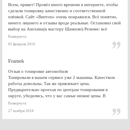
Всем, привет! Провёл много времени в интернете, чтобы
сделали тонировку качественно и соответственной
плёнкой. Сайт «Виптон» очень понравился. Всё понятно,
ничего лишнего и отзывы вроде реальные. Остановил свой
выбор на Анохина(к мастеру Шамилю) Резюме: всё
именно так, как и написано в отзывах!!!) Я остался очень
Развернуть
доволен. СПАСИБО!!!
05 февраля 2019
Framek
Отзыв о тонировке автомобиля
Тонировали в вашем сервисе уже 2 машины. Качеством
работы довольны. Так же привлекает цена.
Предварительно проехав по центрам тонирования в
округе, убедились, что у вас самые низкие цены. В
будущем, думаю, будем так же пользоваться услугами
Развернуть
Vipton.
27 ноября 2018