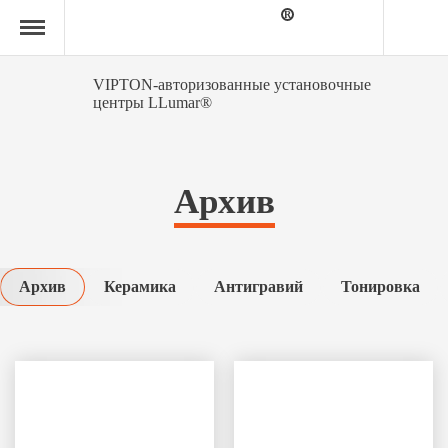
Главная
страница
»
Архив
»
VIPTON-авторизованные установочные
Страница
центры LLumar®
15
Архив
Архив
Керамика
Антигравий
Тонировка