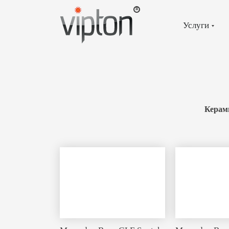
Главная
страница
»
Услуги
Портфолио
»
Страница
4
Керам