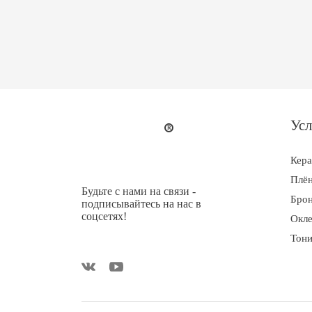
Усл
Кер
Плён
Будьте с нами на связи -
Брон
подписывайтесь на нас в
соцсетях!
Окле
Тони