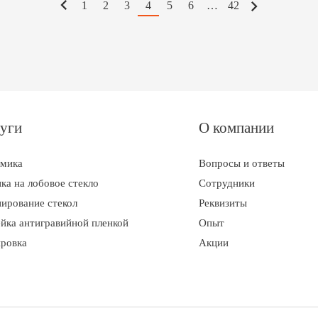
1
2
3
4
5
6
…
42
уги
О компании
амика
Вопросы и ответы
ка на лобовое стекло
Сотрудники
ирование стекол
Реквизиты
йка антигравийной пленкой
Опыт
ровка
Акции