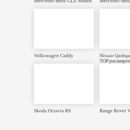
Mercedes-Benz GLE Suntek
Mercedes-Ben
Volkswagen Caddy
Nissan Qashq
TOP расширен
Skoda Octavia RS
Range Rover 