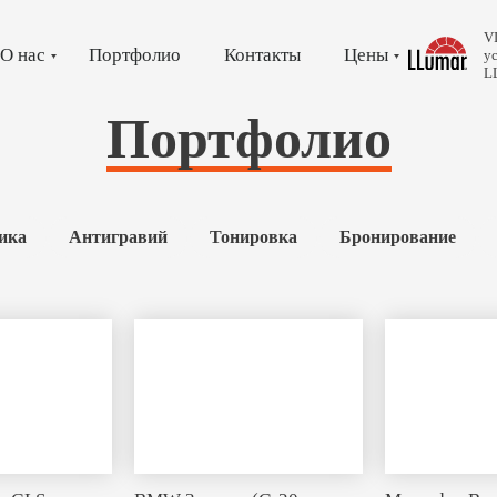
V
О нас
Портфолио
Контакты
Цены
у
L
Портфолио
ика
Антигравий
Тонировка
Бронирование