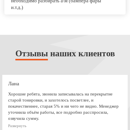
необходимо разбирать а\м (бампера фары
и.т.д.)
Отзывы
наших клиентов
Лана
Хорошие ребята, звонила записывалась на перекрытие
старой тонировки, и захотелось посветлее, и
покачественнее, старая 5% и ни чего не видно. Менеджер
уточнила объём работы, все подробно расспросила,
озвучила сумму.
По Работе и в целом претензии нет. Только опоздала к
Развернуть