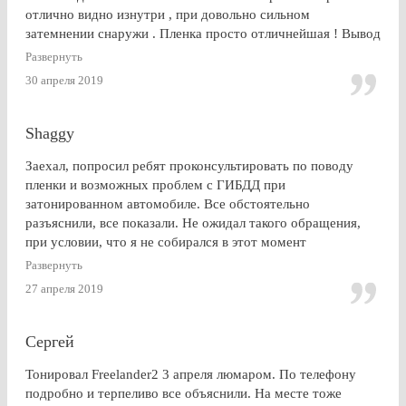
отлично видно изнутри , при довольно сильном
затемнении снаружи . Пленка просто отличнейшая ! Вывод
: Очень доволен . Буду советовать эту контору друзьям и
Развернуть
знакомым
30 апреля 2019
Shaggy
Заехал, попросил ребят проконсультировать по поводу
пленки и возможных проблем с ГИБДД при
затонированном автомобиле. Все обстоятельно
разъяснили, все показали. Не ожидал такого обращения,
при условии, что я не собирался в этот момент
тонироваться. для сравнения заехал на Оставшковское
Развернуть
шоссе. земля и небо. просто без комментариев, хоть и
27 апреля 2019
дешевле. в очередной раз убедился (хорошо, что не на
практике), что скупой платит дважды. для себя четко
решил, что буду тонироваться
Сергей
Тонировал Freelander2 3 апреля люмаром. По телефону
подробно и терпеливо все объяснили. На месте тоже