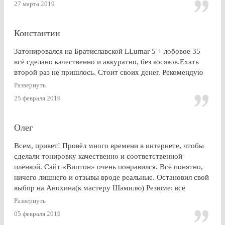
27 марта 2019
Константин
Затонировался на Братиславской LLumar 5 + лобовое 35
всё сделано качественно и аккуратно, без косяков.Ехать
второй раз не пришлось. Стоит своих денег. Рекомендую
Развернуть
25 февраля 2019
Олег
Всем, привет! Провёл много времени в интернете, чтобы
сделали тонировку качественно и соответственной
плёнкой. Сайт «Виптон» очень понравился. Всё понятно,
ничего лишнего и отзывы вроде реальные. Остановил свой
выбор на Анохина(к мастеру Шамилю) Резюме: всё
именно так, как и написано в отзывах!!!) Я остался очень
Развернуть
доволен. СПАСИБО!!!
05 февраля 2019