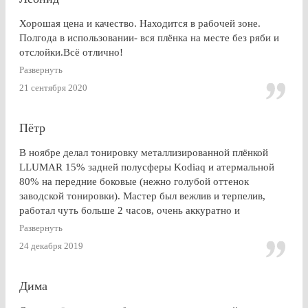
Хорошая цена и качество. Находится в рабочей зоне.
Полгода в использовании- вся плёнка на месте без ряби и
отслойки.Всё отлично!
Развернуть
21 сентября 2020
Пётр
В ноябре делал тонировку металлизированной плёнкой
LLUMAR 15% задней полусферы Kodiaq и атермальной
80% на передние боковые (нежно голубой оттенок
заводской тонировки). Мастер был вежлив и терпелив,
работал чуть больше 2 часов, очень аккуратно и
профессионально. Результат на 5+ ! Особенно приятно
Развернуть
получить гарантию на работу и плёнку. Отдельное спасибо
24 декабря 2019
за консультацию, как до работ, так по их завершении!
Дима