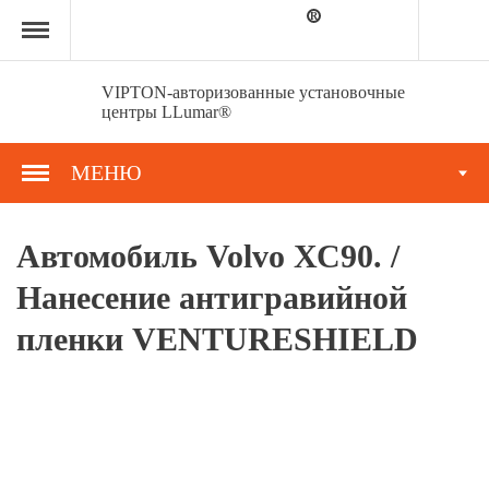
Главная
страница
»
Портфолио
»
VIPTON-авторизованные установочные
Автомобиль
центры LLumar®
Volvo
ХС90.
/
МЕНЮ
Нанесение
антигравийной
пленки
VENTURESHIELD
Автомобиль Volvo ХС90. /
Нанесение антигравийной
пленки VENTURESHIELD