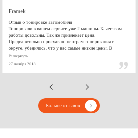
Framek
Отзыв о тонировке автомобиля
Тонировали в вашем сервисе уже 2 машины. Качеством
работы довольны. Так же привлекает цена.
Предварительно проехав по центрам тонирования в
округе, убедились, что у вас самые низкие цены. В
будущем, думаю, будем так же пользоваться услугами
Развернуть
Vipton.
27 ноября 2018
Больше отзывов