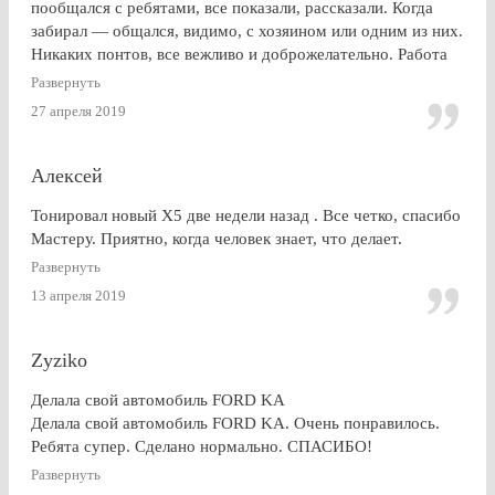
пообщался с ребятами, все показали, рассказали. Когда
забирал — общался, видимо, с хозяином или одним из них.
Никаких понтов, все вежливо и доброжелательно. Работа
сделана очень качественно, пленка лежит до самой кромки
Развернуть
стекла (есть, правда, неравномерность на разных стеклах,
27 апреля 2019
но это я уже придираюсь). По сравнению с другими
конторами — качество максимальное. Могу ли я
посоветоваться обращаться к этим ребятам? Однозначно,
Алексей
ДА.
Тонировал новый Х5 две недели назад . Все четко, спасибо
Мастеру. Приятно, когда человек знает, что делает.
Развернуть
13 апреля 2019
Zyziko
Делала свой автомобиль FORD KA
Делала свой автомобиль FORD KA. Очень понравилось.
Ребята супер. Сделано нормально. СПАСИБО!
Развернуть