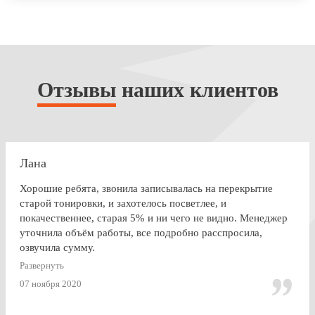
Отзывы
наших клиентов
Лана
Хорошие ребята, звонила записывалась на перекрытие
старой тонировки, и захотелось посветлее, и
покачественнее, старая 5% и ни чего не видно. Менеджер
уточнила объём работы, все подробно расспросила,
озвучила сумму.
По Работе и в целом претензии нет. Только опоздала к
Развернуть
завершении работ, машина ждала уже готовая меня. Жаль,
07 ноября 2020
что заранее не позвонили.