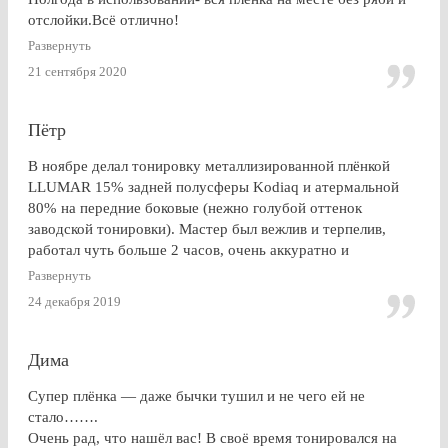
отслойки.Всё отлично!
Развернуть
21 сентября 2020
Пётр
В ноябре делал тонировку металлизированной плёнкой
LLUMAR 15% задней полусферы Kodiaq и атермальной
80% на передние боковые (нежно голубой оттенок
заводской тонировки). Мастер был вежлив и терпелив,
работал чуть больше 2 часов, очень аккуратно и
профессионально. Результат на 5+ ! Особенно приятно
Развернуть
получить гарантию на работу и плёнку. Отдельное спасибо
24 декабря 2019
за консультацию, как до работ, так по их завершении!
Дима
Супер плёнка — даже бычки тушил и не чего ей не
стало…….
Очень рад, что нашёл вас! В своё время тонировался на