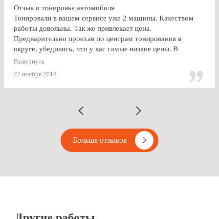
Отзыв о тонировке автомобиля
Тонировали в вашем сервисе уже 2 машины. Качеством
работы довольны. Так же привлекает цена.
Предварительно проехав по центрам тонирования в
округе, убедились, что у вас самые низкие цены. В
будущем, думаю, будем так же пользоваться услугами
Развернуть
Vipton.
27 ноября 2018
Больше отзывов
Другие работы