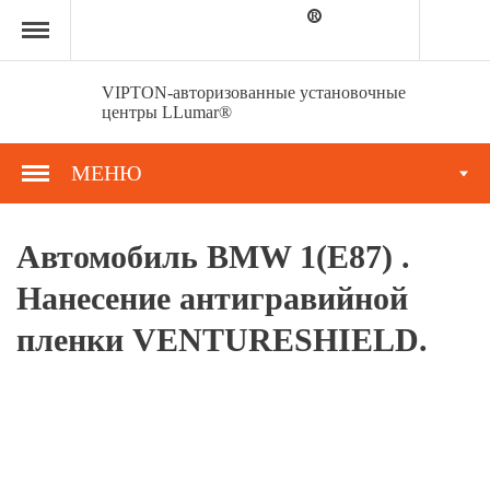
Главная
страница
»
Портфолио
»
VIPTON-авторизованные установочные
Автомобиль
центры LLumar®
BMW
1(Е87)
.
МЕНЮ
Нанесение
антигравийной
пленки
VENTURESHIELD.
Автомобиль BMW 1(Е87) .
Нанесение антигравийной
пленки VENTURESHIELD.