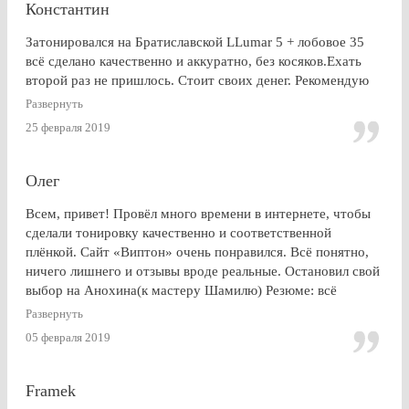
Константин
Затонировался на Братиславской LLumar 5 + лобовое 35
всё сделано качественно и аккуратно, без косяков.Ехать
второй раз не пришлось. Стоит своих денег. Рекомендую
Развернуть
25 февраля 2019
Олег
Всем, привет! Провёл много времени в интернете, чтобы
сделали тонировку качественно и соответственной
плёнкой. Сайт «Виптон» очень понравился. Всё понятно,
ничего лишнего и отзывы вроде реальные. Остановил свой
выбор на Анохина(к мастеру Шамилю) Резюме: всё
именно так, как и написано в отзывах!!!) Я остался очень
Развернуть
доволен. СПАСИБО!!!
05 февраля 2019
Framek