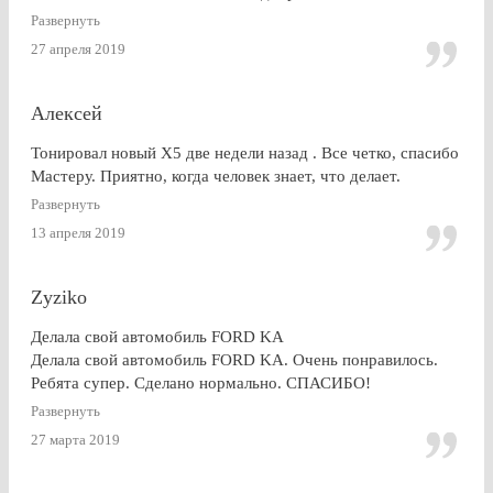
сделана очень качественно, пленка лежит до самой кромки
Развернуть
стекла (есть, правда, неравномерность на разных стеклах,
27 апреля 2019
но это я уже придираюсь). По сравнению с другими
конторами — качество максимальное. Могу ли я
посоветоваться обращаться к этим ребятам? Однозначно,
Алексей
ДА.
Тонировал новый Х5 две недели назад . Все четко, спасибо
Мастеру. Приятно, когда человек знает, что делает.
Развернуть
13 апреля 2019
Zyziko
Делала свой автомобиль FORD KA
Делала свой автомобиль FORD KA. Очень понравилось.
Ребята супер. Сделано нормально. СПАСИБО!
Развернуть
27 марта 2019