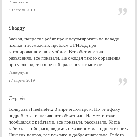
: Очень доволен . Буду советовать эту контору друзьям и
Развернуть
знакомым
30 апреля 2019
Shaggy
Заехал, попросил ребят проконсультировать по поводу
пленки и возможных проблем с ГИБДД при
затонированном автомобиле. Все обстоятельно
разъяснили, все показали. Не ожидал такого обращения,
при условии, что я не собирался в этот момент
тонироваться. для сравнения заехал на Оставшковское
Развернуть
шоссе. земля и небо. просто без комментариев, хоть и
27 апреля 2019
дешевле. в очередной раз убедился (хорошо, что не на
практике), что скупой платит дважды. для себя четко
решил, что буду тонироваться
Сергей
Тонировал Freelander2 3 апреля люмаром. По телефону
подробно и терпеливо все объяснили. На месте тоже
пообщался с ребятами, все показали, рассказали. Когда
забирал — общался, видимо, с хозяином или одним из них.
Никаких понтов, все вежливо и доброжелательно. Работа