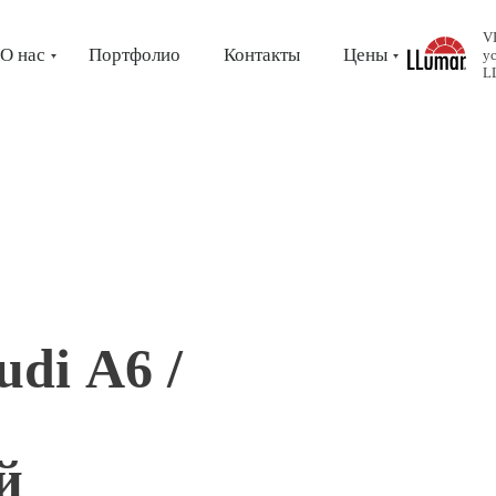
V
О нас
Портфолио
Контакты
Цены
у
L
di А6 /
й