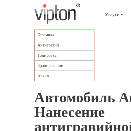
Главная
страница
»
Услуги
Портфолио
»
Автомобиль
Аudi
Керамика
А6
/
Антигравий
Нанесение
антигравийной
Тонировка
пленки
VENTURESHIELD
Бронирование
Архив
Автомобиль Аu
Нанесение
антигравийно