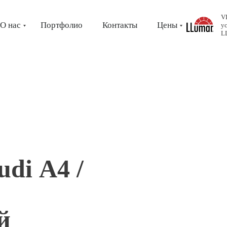
V
О нас
Портфолио
Контакты
Цены
у
L
di А4 /
й