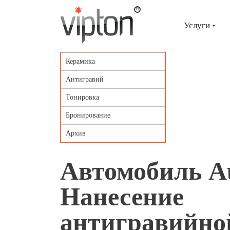
Главная
страница
»
Услуги
Портфолио
»
Автомобиль
Audi
Керамика
А4
/
Антигравий
Нанесение
антигравийной
Тонировка
пленки
VENTURESHIELD.
Бронирование
Архив
Автомобиль Au
Нанесение
антигравийно