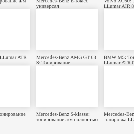
рование а/м
Mercedes-Benz E-Класс
Volvo XC60: 
универсал
LLumar AIR 
 LLumar ATR
Mercedes-Benz AMG GT 63
BMW M5: То
S: Тонирование
LLumar ATR 
Тонирование
Mercedes-Benz S-klasse:
Mercedes-Be
5
тонирование а/м полностью
тонировка L