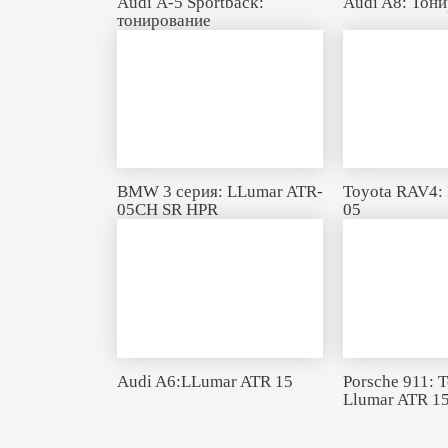
Audi А-5 Sportback:
Audi A8: Тони
тонирование
BMW 3 серия: LLumar ATR-
Toyota RAV4:
05CH SR HPR
05
Audi A6:LLumar ATR 15
Porsche 911: 
Llumar ATR 1