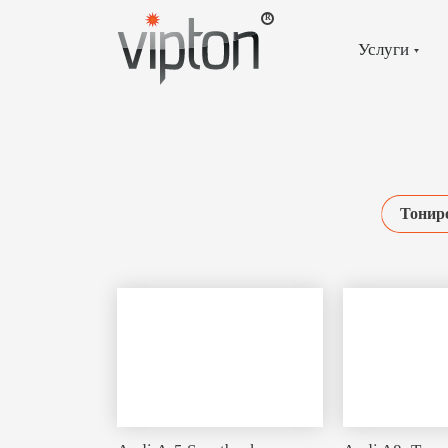
Главная
страница
»
Услуги
Тонировка
»
Страница
4
Тонир