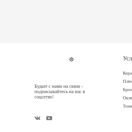
Усл
Кер
Плён
Будьте с нами на связи -
Брон
подписывайтесь на нас в
соцсетях!
Окле
Тони