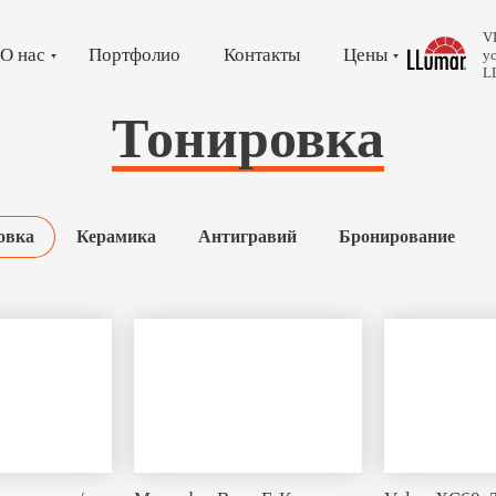
V
О нас
Портфолио
Контакты
Цены
у
L
Тонировка
овка
Керамика
Антигравий
Бронирование