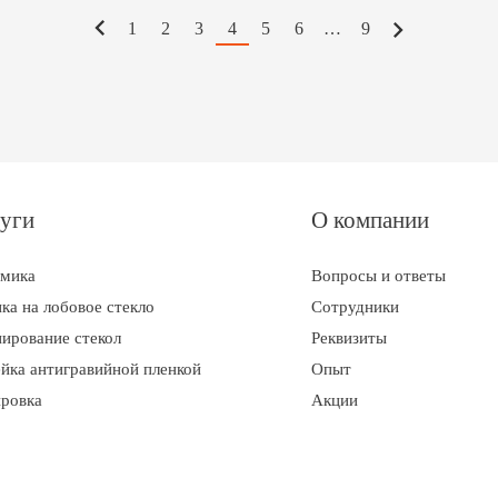
1
2
3
4
5
6
…
9
уги
О компании
амика
Вопросы и ответы
ка на лобовое стекло
Сотрудники
ирование стекол
Реквизиты
йка антигравийной пленкой
Опыт
ровка
Акции