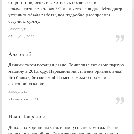
старой тонировки, и захотелось посветлее, и
покачественнее, старая 5% и ни чего не видно. Менеджер
уточнила объём работы, все подробно расспросила,
озвучила сумму.
По Работе и в целом претензии нет. Только опоздала к
Развернуть
завершении работ, машина ждала уже готовая меня. Жаль,
07 ноября 2020
что заранее не позвонили.
Анатолий
Данный салон посещал давно. Тонировал тут свою первую
машину в 2015году. Нареканий нет, пленка оригинальная!
Без бликов, без косяков! На месте можно проверить
светопропускание!
Развернуть
21 сентября 2020
Иван Лавранюк
Довольно хорошо наклеили, минусов не заметил. Все по
записи, ожиданий нет. Рекомендую даную организацию