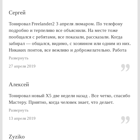
практике), что скупой платит дважды. для себя четко
решил, что буду тонироваться
Сергей
Тонировал Freelander2 3 апреля люмаром. По телефону
подробно и терпеливо все объяснили. На месте тоже
пообщался с ребятами, все показали, рассказали. Когда
забирал — общался, видимо, с хозяином или одним из них.
Никаких понтов, все вежливо и доброжелательно. Работа
сделана очень качественно, пленка лежит до самой кромки
Развернуть
стекла (есть, правда, неравномерность на разных стеклах,
27 апреля 2019
но это я уже придираюсь). По сравнению с другими
конторами — качество максимальное. Могу ли я
посоветоваться обращаться к этим ребятам? Однозначно,
Алексей
ДА.
Тонировал новый Х5 две недели назад . Все четко, спасибо
Мастеру. Приятно, когда человек знает, что делает.
Развернуть
13 апреля 2019
Zyziko