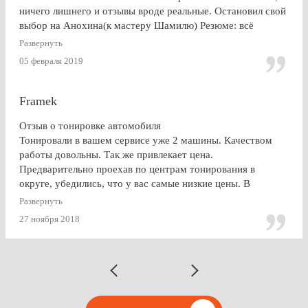
ничего лишнего и отзывы вроде реальные. Остановил свой
выбор на Анохина(к мастеру Шамилю) Резюме: всё
именно так, как и написано в отзывах!!!) Я остался очень
Развернуть
доволен. СПАСИБО!!!
05 февраля 2019
Framek
Отзыв о тонировке автомобиля
Тонировали в вашем сервисе уже 2 машины. Качеством
работы довольны. Так же привлекает цена.
Предварительно проехав по центрам тонирования в
округе, убедились, что у вас самые низкие цены. В
будущем, думаю, будем так же пользоваться услугами
Развернуть
Vipton.
27 ноября 2018