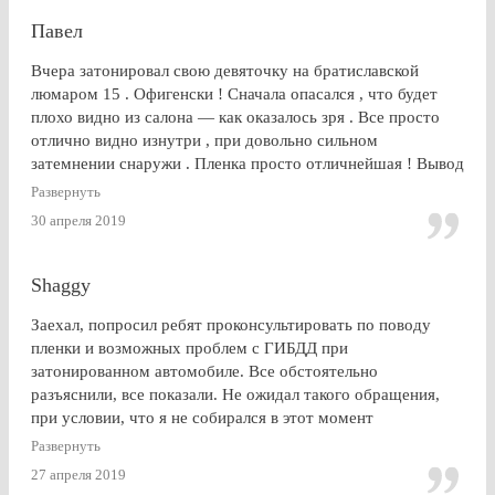
Павел
Вчера затонировал свою девяточку на братиславской
люмаром 15 . Офигенски ! Сначала опасался , что будет
плохо видно из салона — как оказалось зря . Все просто
отлично видно изнутри , при довольно сильном
затемнении снаружи . Пленка просто отличнейшая ! Вывод
: Очень доволен . Буду советовать эту контору друзьям и
Развернуть
знакомым
30 апреля 2019
Shaggy
Заехал, попросил ребят проконсультировать по поводу
пленки и возможных проблем с ГИБДД при
затонированном автомобиле. Все обстоятельно
разъяснили, все показали. Не ожидал такого обращения,
при условии, что я не собирался в этот момент
тонироваться. для сравнения заехал на Оставшковское
Развернуть
шоссе. земля и небо. просто без комментариев, хоть и
27 апреля 2019
дешевле. в очередной раз убедился (хорошо, что не на