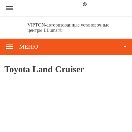
Главная
страница
»
Портфолио
»
VIPTON-авторизованные установочные
Toyota
центры LLumar®
Land
Cruiser
МЕНЮ
Toyota Land Cruiser