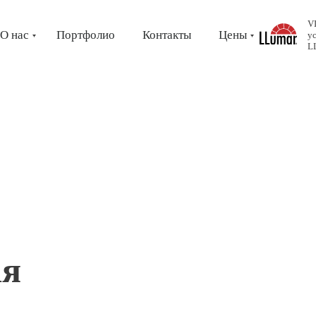
V
О нас
Портфолио
Контакты
Цены
у
L
ая