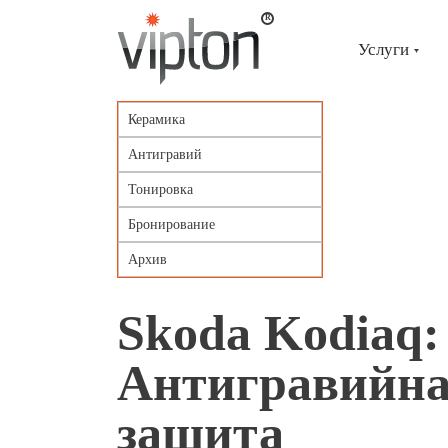
Главная
страница
»
Услуги
Портфолио
»
Skoda
Kodiaq:
Керамика
Антигравийная
защита
Антигравий
Тонировка
Бронирование
Архив
Skoda Kodiaq:
Антигравийн
защита