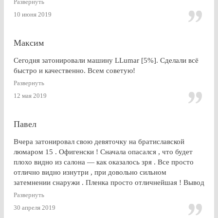
Развернуть
10 июня 2019
Максим
Сегодня затонировали машину LLumar [5%]. Сделали всё
быстро и качественно. Всем советую!
Развернуть
12 мая 2019
Павел
Вчера затонировал свою девяточку на братиславской
люмаром 15 . Офигенски ! Сначала опасался , что будет
плохо видно из салона — как оказалось зря . Все просто
отлично видно изнутри , при довольно сильном
затемнении снаружи . Пленка просто отличнейшая ! Вывод
: Очень доволен . Буду советовать эту контору друзьям и
Развернуть
знакомым
30 апреля 2019