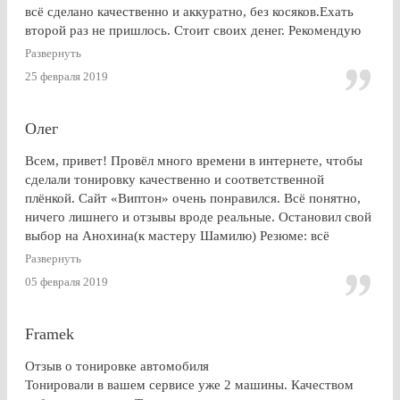
всё сделано качественно и аккуратно, без косяков.Ехать
второй раз не пришлось. Стоит своих денег. Рекомендую
Развернуть
25 февраля 2019
Олег
Всем, привет! Провёл много времени в интернете, чтобы
сделали тонировку качественно и соответственной
плёнкой. Сайт «Виптон» очень понравился. Всё понятно,
ничего лишнего и отзывы вроде реальные. Остановил свой
выбор на Анохина(к мастеру Шамилю) Резюме: всё
именно так, как и написано в отзывах!!!) Я остался очень
Развернуть
доволен. СПАСИБО!!!
05 февраля 2019
Framek
Отзыв о тонировке автомобиля
Тонировали в вашем сервисе уже 2 машины. Качеством