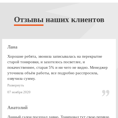
Отзывы
наших клиентов
Лана
Хорошие ребята, звонила записывалась на перекрытие
старой тонировки, и захотелось посветлее, и
покачественнее, старая 5% и ни чего не видно. Менеджер
уточнила объём работы, все подробно расспросила,
озвучила сумму.
По Работе и в целом претензии нет. Только опоздала к
Развернуть
завершении работ, машина ждала уже готовая меня. Жаль,
07 ноября 2020
что заранее не позвонили.
Анатолий
Данный салон посещал давно. Тонировал тут свою первую