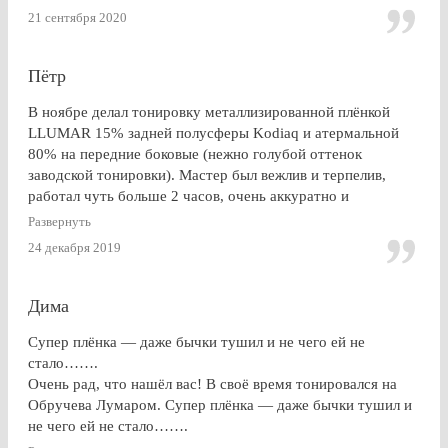
21 сентября 2020
Пётр
В ноябре делал тонировку металлизированной плёнкой
LLUMAR 15% задней полусферы Kodiaq и атермальной
80% на передние боковые (нежно голубой оттенок
заводской тонировки). Мастер был вежлив и терпелив,
работал чуть больше 2 часов, очень аккуратно и
профессионально. Результат на 5+ ! Особенно приятно
Развернуть
получить гарантию на работу и плёнку. Отдельное спасибо
24 декабря 2019
за консультацию, как до работ, так по их завершении!
Дима
Супер плёнка — даже бычки тушил и не чего ей не
стало…….
Очень рад, что нашёл вас! В своё время тонировался на
Обручева Лумаром. Супер плёнка — даже бычки тушил и
не чего ей не стало…….