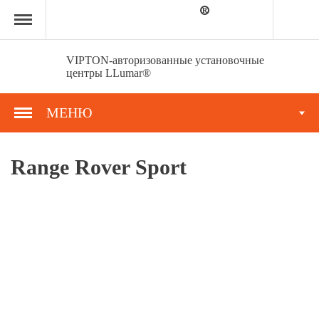
Главная
страница
»
Портфолио
»
VIPTON-авторизованные установочные
Range
центры LLumar®
Rover
Sport
МЕНЮ
Range Rover Sport