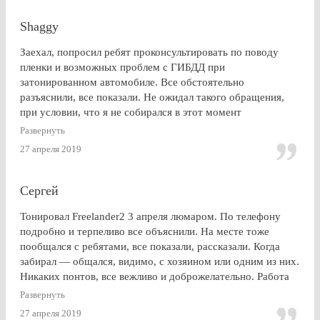
Shaggy
Заехал, попросил ребят проконсультировать по поводу
пленки и возможных проблем с ГИБДД при
затонированном автомобиле. Все обстоятельно
разъяснили, все показали. Не ожидал такого обращения,
при условии, что я не собирался в этот момент
тонироваться. для сравнения заехал на Оставшковское
Развернуть
шоссе. земля и небо. просто без комментариев, хоть и
27 апреля 2019
дешевле. в очередной раз убедился (хорошо, что не на
практике), что скупой платит дважды. для себя четко
решил, что буду тонироваться
Сергей
Тонировал Freelander2 3 апреля люмаром. По телефону
подробно и терпеливо все объяснили. На месте тоже
пообщался с ребятами, все показали, рассказали. Когда
забирал — общался, видимо, с хозяином или одним из них.
Никаких понтов, все вежливо и доброжелательно. Работа
сделана очень качественно, пленка лежит до самой кромки
Развернуть
стекла (есть, правда, неравномерность на разных стеклах,
27 апреля 2019