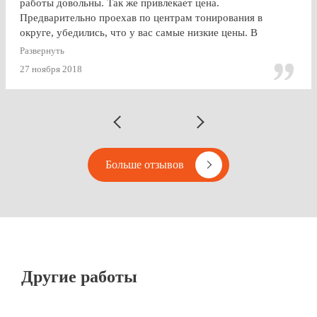
работы довольны. Так же привлекает цена.
Предварительно проехав по центрам тонирования в
округе, убедились, что у вас самые низкие цены. В
будущем, думаю, будем так же пользоваться услугами
Развернуть
Vipton.
27 ноября 2018
Больше отзывов
Другие работы