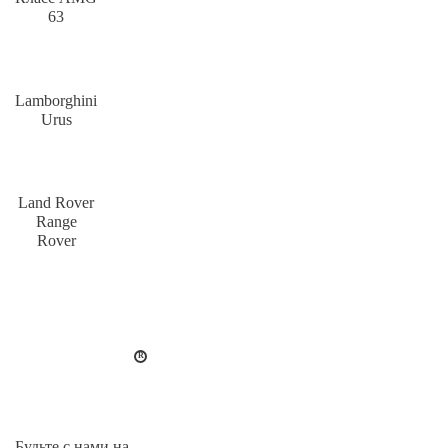
63
Lamborghini
Urus
Land Rover
Range
Rover
Будьте с нами на