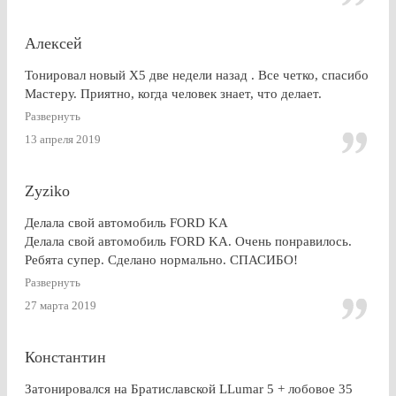
но это я уже придираюсь). По сравнению с другими
конторами — качество максимальное. Могу ли я
посоветоваться обращаться к этим ребятам? Однозначно,
Алексей
ДА.
Тонировал новый Х5 две недели назад . Все четко, спасибо
Мастеру. Приятно, когда человек знает, что делает.
Развернуть
13 апреля 2019
Zyziko
Делала свой автомобиль FORD KA
Делала свой автомобиль FORD KA. Очень понравилось.
Ребята супер. Сделано нормально. СПАСИБО!
Развернуть
27 марта 2019
Константин
Затонировался на Братиславской LLumar 5 + лобовое 35