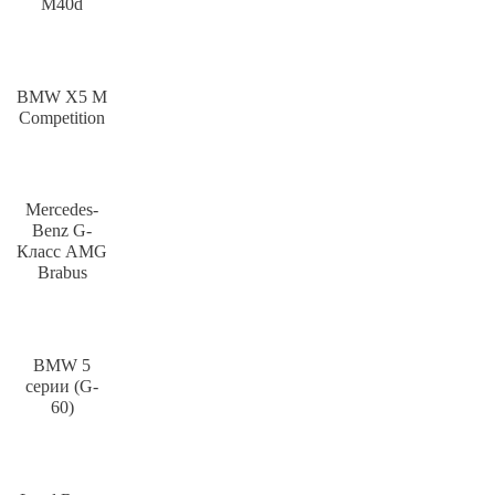
M40d
BMW X5 M
Competition
Mercedes-
Benz G-
Класс AMG
Brabus
BMW 5
серии (G-
60)