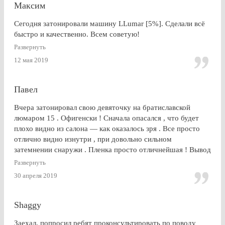
Максим
Сегодня затонировали машину LLumar [5%]. Сделали всё
быстро и качественно. Всем советую!
Развернуть
12 мая 2019
Павел
Вчера затонировал свою девяточку на братиславской
люмаром 15 . Офигенски ! Сначала опасался , что будет
плохо видно из салона — как оказалось зря . Все просто
отлично видно изнутри , при довольно сильном
затемнении снаружи . Пленка просто отличнейшая ! Вывод
: Очень доволен . Буду советовать эту контору друзьям и
Развернуть
знакомым
30 апреля 2019
Shaggy
Заехал, попросил ребят проконсультировать по поводу