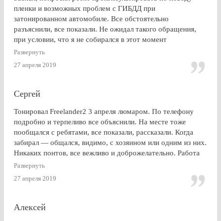
пленки и возможных проблем с ГИБДД при
затонированном автомобиле. Все обстоятельно
разъяснили, все показали. Не ожидал такого обращения,
при условии, что я не собирался в этот момент
тонироваться. для сравнения заехал на Оставшковское
Развернуть
шоссе. земля и небо. просто без комментариев, хоть и
27 апреля 2019
дешевле. в очередной раз убедился (хорошо, что не на
практике), что скупой платит дважды. для себя четко
решил, что буду тонироваться
Сергей
Тонировал Freelander2 3 апреля люмаром. По телефону
подробно и терпеливо все объяснили. На месте тоже
пообщался с ребятами, все показали, рассказали. Когда
забирал — общался, видимо, с хозяином или одним из них.
Никаких понтов, все вежливо и доброжелательно. Работа
сделана очень качественно, пленка лежит до самой кромки
Развернуть
стекла (есть, правда, неравномерность на разных стеклах,
27 апреля 2019
но это я уже придираюсь). По сравнению с другими
конторами — качество максимальное. Могу ли я
посоветоваться обращаться к этим ребятам? Однозначно,
Алексей
ДА.