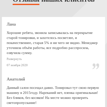
Лана
Хорошие ребята, звонила записывалась на перекрытие
старой тонировки, и захотелось посветлее, и
покачественнее, старая 5% и ни чего не видно. Менеджер
уточнила объём работы, все подробно расспросила,
озвучила сумму.
По Работе и в целом претензии нет. Только опоздала к
Развернуть
завершении работ, машина ждала уже готовая меня. Жаль,
07 ноября 2020
что заранее не позвонили.
Анатолий
Данный салон посещал давно. Тонировал тут свою первую
машину в 2015году. Нареканий нет, пленка оригинальная!
Без бликов, без косяков! На месте можно проверить
светопропускание!