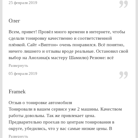
25 февраля 2019
Олег
Всем, привет! Провёл много времени в интернете, чтобы
сделали тонировку качественно и соответственной
плёнкой. Сайт «Виптон» очень понравился. Всё понятно,
ничего лишнего и отзывы вроде реальные. Остановил свой
выбор на Анохина(к мастеру Шамилю) Резюме: всё
именно так, как и написано в отзывах!!!) Я остался очень
Развернуть
доволен. СПАСИБО!!!
05 февраля 2019
Framek
Отзыв о тонировке автомобиля
Тонировали в вашем сервисе уже 2 машины. Качеством
работы довольны. Так же привлекает цена.
Предварительно проехав по центрам тонирования в
округе, убедились, что у вас самые низкие цены. В
будущем, думаю, будем так же пользоваться услугами
Развернуть