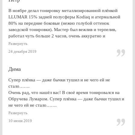
В ноябре делал тонировку металлизированной плёнкой
LLUMAR 15% задней полусферы Kodiaq и атермальной
80% на передние боковые (нежно голубой оттенок
заводской тонировки). Мастер был вежлив и терпелив,
работал чуть больше 2 часов, очень аккуратно и
профессионально. Результат на 5+ ! Особенно приятно
Развернуть
получить гарантию на работу и плёнку. Отдельное спасибо
24 декабря 2019
за консультацию, как до работ, так по их завершении!
Дима
Супер плёнка — даже бычки тушил и не чего ей не
стало…….
Очень рад, что нашёл вас! В своё время тонировался на
Обручева Лумаром. Супер плёнка — даже бычки тушил и
не чего ей не стало…….
Развернуть
10 июня 2019