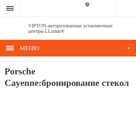
Главная
страница
»
Портфолио
»
VIPTON-авторизованные установочные
Porsche
центры LLumar®
Cayenne:бронирование
стекол
МЕНЮ
Porsche
Cayenne:бронирование стекол