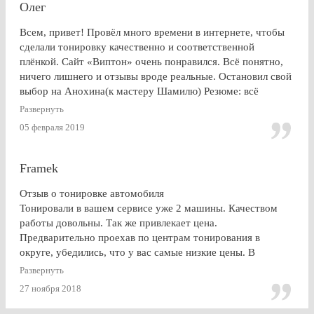
Олег
Всем, привет! Провёл много времени в интернете, чтобы
сделали тонировку качественно и соответственной
плёнкой. Сайт «Виптон» очень понравился. Всё понятно,
ничего лишнего и отзывы вроде реальные. Остановил свой
выбор на Анохина(к мастеру Шамилю) Резюме: всё
именно так, как и написано в отзывах!!!) Я остался очень
Развернуть
доволен. СПАСИБО!!!
05 февраля 2019
Framek
Отзыв о тонировке автомобиля
Тонировали в вашем сервисе уже 2 машины. Качеством
работы довольны. Так же привлекает цена.
Предварительно проехав по центрам тонирования в
округе, убедились, что у вас самые низкие цены. В
будущем, думаю, будем так же пользоваться услугами
Развернуть
Vipton.
27 ноября 2018