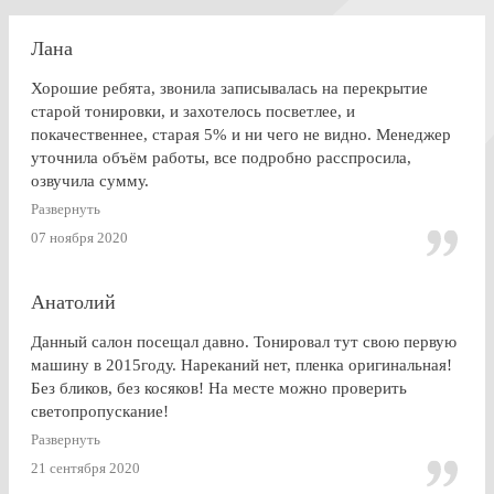
Лана
Хорошие ребята, звонила записывалась на перекрытие
старой тонировки, и захотелось посветлее, и
покачественнее, старая 5% и ни чего не видно. Менеджер
уточнила объём работы, все подробно расспросила,
озвучила сумму.
По Работе и в целом претензии нет. Только опоздала к
Развернуть
завершении работ, машина ждала уже готовая меня. Жаль,
07 ноября 2020
что заранее не позвонили.
Анатолий
Данный салон посещал давно. Тонировал тут свою первую
машину в 2015году. Нареканий нет, пленка оригинальная!
Без бликов, без косяков! На месте можно проверить
светопропускание!
Развернуть
21 сентября 2020