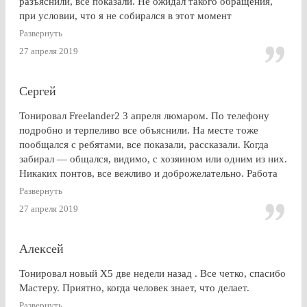
разъяснили, все показали. Не ожидал такого обращения,
при условии, что я не собирался в этот момент
тонироваться. для сравнения заехал на Оставшковское
Развернуть
шоссе. земля и небо. просто без комментариев, хоть и
27 апреля 2019
дешевле. в очередной раз убедился (хорошо, что не на
практике), что скупой платит дважды. для себя четко
решил, что буду тонироваться
Сергей
Тонировал Freelander2 3 апреля люмаром. По телефону
подробно и терпеливо все объяснили. На месте тоже
пообщался с ребятами, все показали, рассказали. Когда
забирал — общался, видимо, с хозяином или одним из них.
Никаких понтов, все вежливо и доброжелательно. Работа
сделана очень качественно, пленка лежит до самой кромки
Развернуть
стекла (есть, правда, неравномерность на разных стеклах,
27 апреля 2019
но это я уже придираюсь). По сравнению с другими
конторами — качество максимальное. Могу ли я
посоветоваться обращаться к этим ребятам? Однозначно,
Алексей
ДА.
Тонировал новый Х5 две недели назад . Все четко, спасибо
Мастеру. Приятно, когда человек знает, что делает.
Развернуть