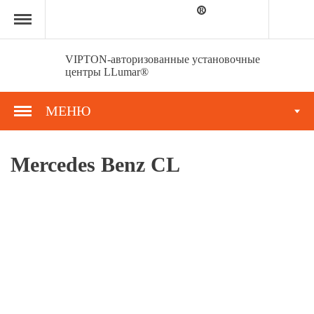
Главная
страница
»
Портфолио
»
VIPTON-авторизованные установочные
Mercedes
центры LLumar®
Benz
CL
МЕНЮ
Mercedes Benz CL