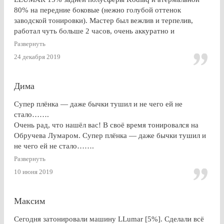
80% на передние боковые (нежно голубой оттенок
заводской тонировки). Мастер был вежлив и терпелив,
работал чуть больше 2 часов, очень аккуратно и
профессионально. Результат на 5+ ! Особенно приятно
Развернуть
получить гарантию на работу и плёнку. Отдельное спасибо
24 декабря 2019
за консультацию, как до работ, так по их завершении!
Дима
Супер плёнка — даже бычки тушил и не чего ей не
стало…….
Очень рад, что нашёл вас! В своё время тонировался на
Обручева Лумаром. Супер плёнка — даже бычки тушил и
не чего ей не стало…….
Развернуть
10 июня 2019
Максим
Сегодня затонировали машину LLumar [5%]. Сделали всё