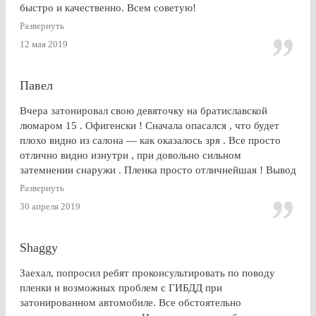
быстро и качественно. Всем советую!
Развернуть
12 мая 2019
Павел
Вчера затонировал свою девяточку на братиславской
люмаром 15 . Офигенски ! Сначала опасался , что будет
плохо видно из салона — как оказалось зря . Все просто
отлично видно изнутри , при довольно сильном
затемнении снаружи . Пленка просто отличнейшая ! Вывод
: Очень доволен . Буду советовать эту контору друзьям и
Развернуть
знакомым
30 апреля 2019
Shaggy
Заехал, попросил ребят проконсультировать по поводу
пленки и возможных проблем с ГИБДД при
затонированном автомобиле. Все обстоятельно