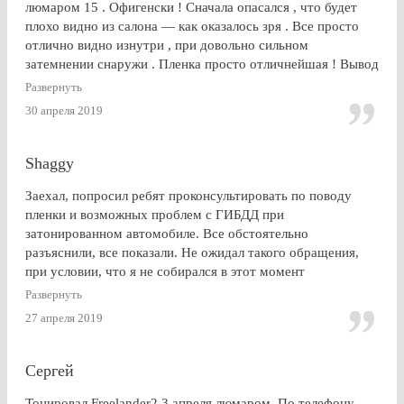
люмаром 15 . Офигенски ! Сначала опасался , что будет
плохо видно из салона — как оказалось зря . Все просто
отлично видно изнутри , при довольно сильном
затемнении снаружи . Пленка просто отличнейшая ! Вывод
: Очень доволен . Буду советовать эту контору друзьям и
Развернуть
знакомым
30 апреля 2019
Shaggy
Заехал, попросил ребят проконсультировать по поводу
пленки и возможных проблем с ГИБДД при
затонированном автомобиле. Все обстоятельно
разъяснили, все показали. Не ожидал такого обращения,
при условии, что я не собирался в этот момент
тонироваться. для сравнения заехал на Оставшковское
Развернуть
шоссе. земля и небо. просто без комментариев, хоть и
27 апреля 2019
дешевле. в очередной раз убедился (хорошо, что не на
практике), что скупой платит дважды. для себя четко
решил, что буду тонироваться
Сергей
Тонировал Freelander2 3 апреля люмаром. По телефону