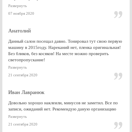
По Работе и в целом претензии нет. Только опоздала к
Развернуть
завершении работ, машина ждала уже готовая меня. Жаль,
07 ноября 2020
что заранее не позвонили.
Анатолий
Данный салон посещал давно. Тонировал тут свою первую
машину в 2015году. Нареканий нет, пленка оригинальная!
Без бликов, без косяков! На месте можно проверить
светопропускание!
Развернуть
21 сентября 2020
Иван Лавранюк
Довольно хорошо наклеили, минусов не заметил. Все по
записи, ожиданий нет. Рекомендую даную организацию
Развернуть
21 сентября 2020