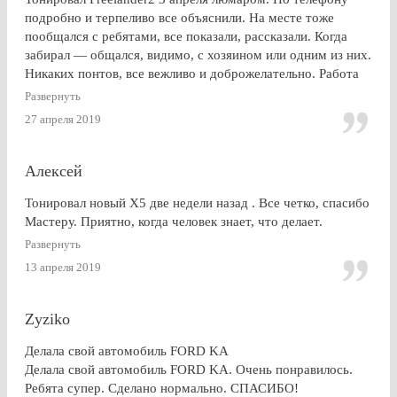
подробно и терпеливо все объяснили. На месте тоже
пообщался с ребятами, все показали, рассказали. Когда
забирал — общался, видимо, с хозяином или одним из них.
Никаких понтов, все вежливо и доброжелательно. Работа
сделана очень качественно, пленка лежит до самой кромки
Развернуть
стекла (есть, правда, неравномерность на разных стеклах,
27 апреля 2019
но это я уже придираюсь). По сравнению с другими
конторами — качество максимальное. Могу ли я
посоветоваться обращаться к этим ребятам? Однозначно,
Алексей
ДА.
Тонировал новый Х5 две недели назад . Все четко, спасибо
Мастеру. Приятно, когда человек знает, что делает.
Развернуть
13 апреля 2019
Zyziko
Делала свой автомобиль FORD KA
Делала свой автомобиль FORD KA. Очень понравилось.
Ребята супер. Сделано нормально. СПАСИБО!