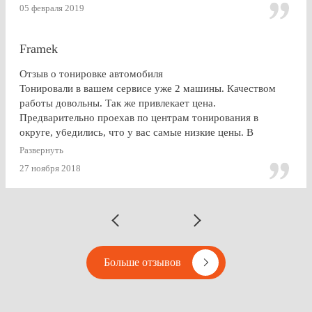
доволен. СПАСИБО!!!
05 февраля 2019
Framek
Отзыв о тонировке автомобиля
Тонировали в вашем сервисе уже 2 машины. Качеством
работы довольны. Так же привлекает цена.
Предварительно проехав по центрам тонирования в
округе, убедились, что у вас самые низкие цены. В
будущем, думаю, будем так же пользоваться услугами
Развернуть
Vipton.
27 ноября 2018
Больше отзывов