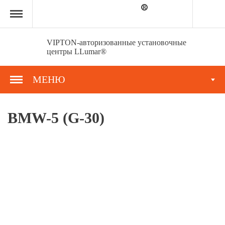
Главная
страница
»
Портфолио
»
VIPTON-авторизованные установочные
BMW-
центры LLumar®
5
(G-
30)
МЕНЮ
BMW-5 (G-30)