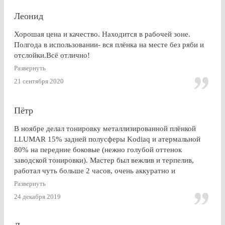
Леонид
Хорошая цена и качество. Находится в рабочей зоне.
Полгода в использовании- вся плёнка на месте без ряби и
отслойки.Всё отлично!
Развернуть
21 сентября 2020
Пётр
В ноябре делал тонировку металлизированной плёнкой
LLUMAR 15% задней полусферы Kodiaq и атермальной
80% на передние боковые (нежно голубой оттенок
заводской тонировки). Мастер был вежлив и терпелив,
работал чуть больше 2 часов, очень аккуратно и
профессионально. Результат на 5+ ! Особенно приятно
Развернуть
получить гарантию на работу и плёнку. Отдельное спасибо
24 декабря 2019
за консультацию, как до работ, так по их завершении!