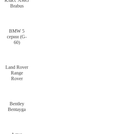
Класс AMG
Brabus
BMW 5
серии (G-
60)
Land Rover
Range
Rover
Bentley
Bentayga