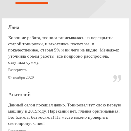
Лана
Хорошие ребята, звонила записывалась на перекрытие
старой тонировки, и захотелось посветлее, и
покачественнее, старая 5% и ни чего не видно. Менеджер
уточнила объём работы, все подробно расспросила,
озвучила сумму.
По Работе и в целом претензии нет. Только опоздала к
Развернуть
завершении работ, машина ждала уже готовая меня. Жаль,
07 ноября 2020
что заранее не позвонили.
Анатолий
Данный салон посещал давно. Тонировал тут свою первую
машину в 2015году. Нареканий нет, пленка оригинальная!
Без бликов, без косяков! На месте можно проверить
светопропускание!
Развернуть