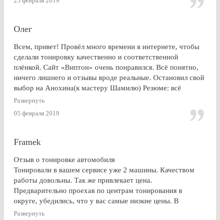
25 февраля 2019
Олег
Всем, привет! Провёл много времени в интернете, чтобы
сделали тонировку качественно и соответственной
плёнкой. Сайт «Виптон» очень понравился. Всё понятно,
ничего лишнего и отзывы вроде реальные. Остановил свой
выбор на Анохина(к мастеру Шамилю) Резюме: всё
именно так, как и написано в отзывах!!!) Я остался очень
Развернуть
доволен. СПАСИБО!!!
05 февраля 2019
Framek
Отзыв о тонировке автомобиля
Тонировали в вашем сервисе уже 2 машины. Качеством
работы довольны. Так же привлекает цена.
Предварительно проехав по центрам тонирования в
округе, убедились, что у вас самые низкие цены. В
будущем, думаю, будем так же пользоваться услугами
Развернуть