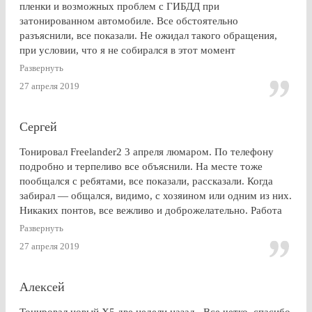
пленки и возможных проблем с ГИБДД при
затонированном автомобиле. Все обстоятельно
разъяснили, все показали. Не ожидал такого обращения,
при условии, что я не собирался в этот момент
тонироваться. для сравнения заехал на Оставшковское
Развернуть
шоссе. земля и небо. просто без комментариев, хоть и
27 апреля 2019
дешевле. в очередной раз убедился (хорошо, что не на
практике), что скупой платит дважды. для себя четко
решил, что буду тонироваться
Сергей
Тонировал Freelander2 3 апреля люмаром. По телефону
подробно и терпеливо все объяснили. На месте тоже
пообщался с ребятами, все показали, рассказали. Когда
забирал — общался, видимо, с хозяином или одним из них.
Никаких понтов, все вежливо и доброжелательно. Работа
сделана очень качественно, пленка лежит до самой кромки
Развернуть
стекла (есть, правда, неравномерность на разных стеклах,
27 апреля 2019
но это я уже придираюсь). По сравнению с другими
конторами — качество максимальное. Могу ли я
посоветоваться обращаться к этим ребятам? Однозначно,
Алексей
ДА.
Тонировал новый Х5 две недели назад . Все четко, спасибо