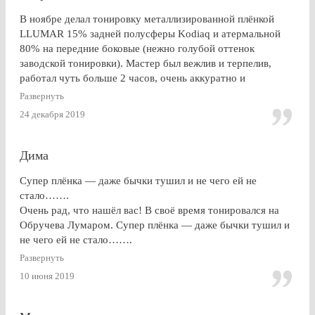
В ноябре делал тонировку металлизированной плёнкой
LLUMAR 15% задней полусферы Kodiaq и атермальной
80% на передние боковые (нежно голубой оттенок
заводской тонировки). Мастер был вежлив и терпелив,
работал чуть больше 2 часов, очень аккуратно и
профессионально. Результат на 5+ ! Особенно приятно
Развернуть
получить гарантию на работу и плёнку. Отдельное спасибо
24 декабря 2019
за консультацию, как до работ, так по их завершении!
Дима
Супер плёнка — даже бычки тушил и не чего ей не
стало…….
Очень рад, что нашёл вас! В своё время тонировался на
Обручева Лумаром. Супер плёнка — даже бычки тушил и
не чего ей не стало…….
Развернуть
10 июня 2019