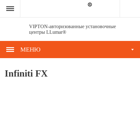
Главная
страница
»
Портфолио
»
VIPTON-авторизованные установочные
Infiniti
центры LLumar®
FX
МЕНЮ
Infiniti FX