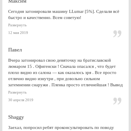
Максим
Сегодня затонировали машину LLumar [5%]. Сделали всё
быстро и качественно. Всем советую!
Развернуть
12 мая 2019
Павел
Вчера затонировал свою девяточку на братиславской
люмаром 15 . Офигенски ! Сначала опасался , что будет
плохо видно из салона — как оказалось зря . Все просто
отлично видно изнутри , при довольно сильном
затемнении снаружи . Пленка просто отличнейшая ! Вывод
: Очень доволен . Буду советовать эту контору друзьям и
Развернуть
знакомым
30 апреля 2019
Shaggy
Заехал, попросил ребят проконсультировать по поводу