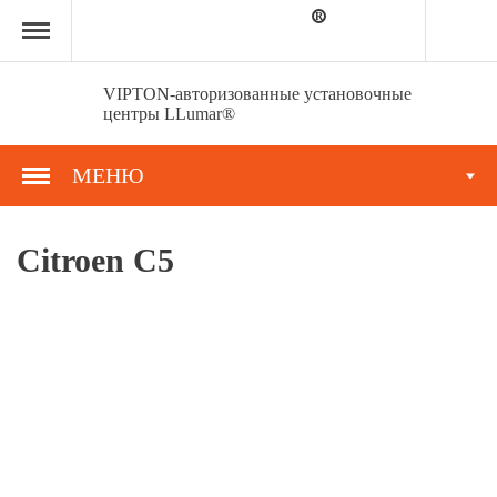
Главная
страница
»
Портфолио
»
VIPTON-авторизованные установочные
Citroen
центры LLumar®
С5
МЕНЮ
Citroen С5