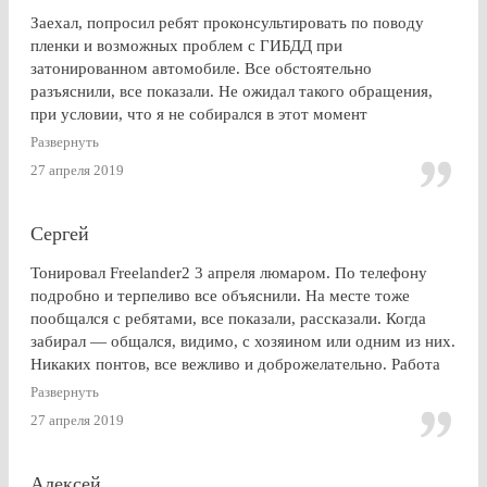
Заехал, попросил ребят проконсультировать по поводу
пленки и возможных проблем с ГИБДД при
затонированном автомобиле. Все обстоятельно
разъяснили, все показали. Не ожидал такого обращения,
при условии, что я не собирался в этот момент
тонироваться. для сравнения заехал на Оставшковское
Развернуть
шоссе. земля и небо. просто без комментариев, хоть и
27 апреля 2019
дешевле. в очередной раз убедился (хорошо, что не на
практике), что скупой платит дважды. для себя четко
решил, что буду тонироваться
Сергей
Тонировал Freelander2 3 апреля люмаром. По телефону
подробно и терпеливо все объяснили. На месте тоже
пообщался с ребятами, все показали, рассказали. Когда
забирал — общался, видимо, с хозяином или одним из них.
Никаких понтов, все вежливо и доброжелательно. Работа
сделана очень качественно, пленка лежит до самой кромки
Развернуть
стекла (есть, правда, неравномерность на разных стеклах,
27 апреля 2019
но это я уже придираюсь). По сравнению с другими
конторами — качество максимальное. Могу ли я
посоветоваться обращаться к этим ребятам? Однозначно,
Алексей