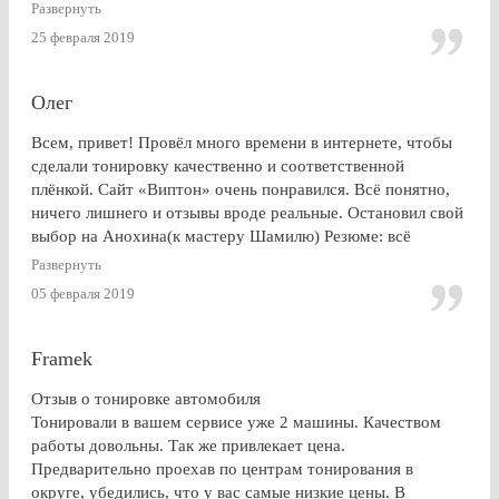
Развернуть
25 февраля 2019
Олег
Всем, привет! Провёл много времени в интернете, чтобы
сделали тонировку качественно и соответственной
плёнкой. Сайт «Виптон» очень понравился. Всё понятно,
ничего лишнего и отзывы вроде реальные. Остановил свой
выбор на Анохина(к мастеру Шамилю) Резюме: всё
именно так, как и написано в отзывах!!!) Я остался очень
Развернуть
доволен. СПАСИБО!!!
05 февраля 2019
Framek
Отзыв о тонировке автомобиля
Тонировали в вашем сервисе уже 2 машины. Качеством
работы довольны. Так же привлекает цена.
Предварительно проехав по центрам тонирования в
округе, убедились, что у вас самые низкие цены. В