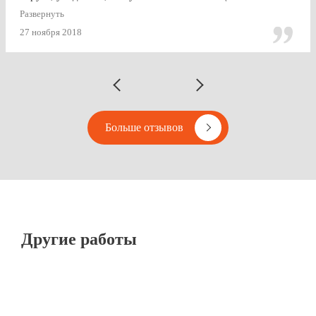
будущем, думаю, будем так же пользоваться услугами
Развернуть
Vipton.
27 ноября 2018
Больше отзывов
Другие работы