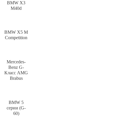
BMW X3
M40d
BMW X5 M
Competition
Mercedes-
Benz G-
Класс AMG
Brabus
BMW 5
серии (G-
60)