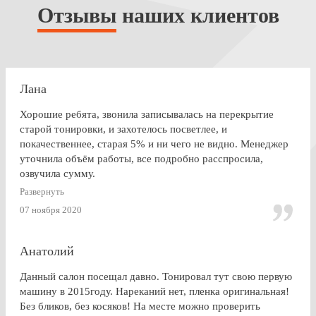
Отзывы
наших клиентов
Лана
Хорошие ребята, звонила записывалась на перекрытие
старой тонировки, и захотелось посветлее, и
покачественнее, старая 5% и ни чего не видно. Менеджер
уточнила объём работы, все подробно расспросила,
озвучила сумму.
По Работе и в целом претензии нет. Только опоздала к
Развернуть
завершении работ, машина ждала уже готовая меня. Жаль,
07 ноября 2020
что заранее не позвонили.
Анатолий
Данный салон посещал давно. Тонировал тут свою первую
машину в 2015году. Нареканий нет, пленка оригинальная!
Без бликов, без косяков! На месте можно проверить