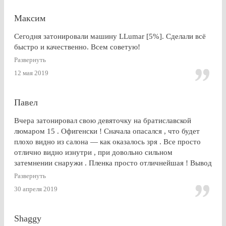
Максим
Сегодня затонировали машину LLumar [5%]. Сделали всё
быстро и качественно. Всем советую!
Развернуть
12 мая 2019
Павел
Вчера затонировал свою девяточку на братиславской
люмаром 15 . Офигенски ! Сначала опасался , что будет
плохо видно из салона — как оказалось зря . Все просто
отлично видно изнутри , при довольно сильном
затемнении снаружи . Пленка просто отличнейшая ! Вывод
: Очень доволен . Буду советовать эту контору друзьям и
Развернуть
знакомым
30 апреля 2019
Shaggy