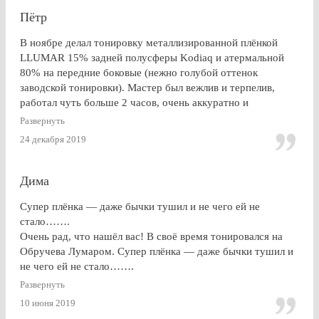
Пётр
В ноябре делал тонировку металлизированной плёнкой
LLUMAR 15% задней полусферы Kodiaq и атермальной
80% на передние боковые (нежно голубой оттенок
заводской тонировки). Мастер был вежлив и терпелив,
работал чуть больше 2 часов, очень аккуратно и
профессионально. Результат на 5+ ! Особенно приятно
Развернуть
получить гарантию на работу и плёнку. Отдельное спасибо
24 декабря 2019
за консультацию, как до работ, так по их завершении!
Дима
Супер плёнка — даже бычки тушил и не чего ей не
стало…….
Очень рад, что нашёл вас! В своё время тонировался на
Обручева Лумаром. Супер плёнка — даже бычки тушил и
не чего ей не стало…….
Развернуть
10 июня 2019