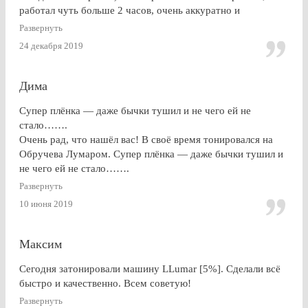
работал чуть больше 2 часов, очень аккуратно и
профессионально. Результат на 5+ ! Особенно приятно
Развернуть
получить гарантию на работу и плёнку. Отдельное спасибо
24 декабря 2019
за консультацию, как до работ, так по их завершении!
Дима
Супер плёнка — даже бычки тушил и не чего ей не
стало…….
Очень рад, что нашёл вас! В своё время тонировался на
Обручева Лумаром. Супер плёнка — даже бычки тушил и
не чего ей не стало…….
Развернуть
10 июня 2019
Максим
Сегодня затонировали машину LLumar [5%]. Сделали всё
быстро и качественно. Всем советую!
Развернуть