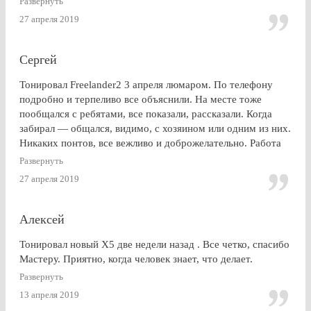
Развернуть
шоссе. земля и небо. просто без комментариев, хоть и
27 апреля 2019
дешевле. в очередной раз убедился (хорошо, что не на
практике), что скупой платит дважды. для себя четко
решил, что буду тонироваться
Сергей
Тонировал Freelander2 3 апреля люмаром. По телефону
подробно и терпеливо все объяснили. На месте тоже
пообщался с ребятами, все показали, рассказали. Когда
забирал — общался, видимо, с хозяином или одним из них.
Никаких понтов, все вежливо и доброжелательно. Работа
сделана очень качественно, пленка лежит до самой кромки
Развернуть
стекла (есть, правда, неравномерность на разных стеклах,
27 апреля 2019
но это я уже придираюсь). По сравнению с другими
конторами — качество максимальное. Могу ли я
посоветоваться обращаться к этим ребятам? Однозначно,
Алексей
ДА.
Тонировал новый Х5 две недели назад . Все четко, спасибо
Мастеру. Приятно, когда человек знает, что делает.
Развернуть
13 апреля 2019