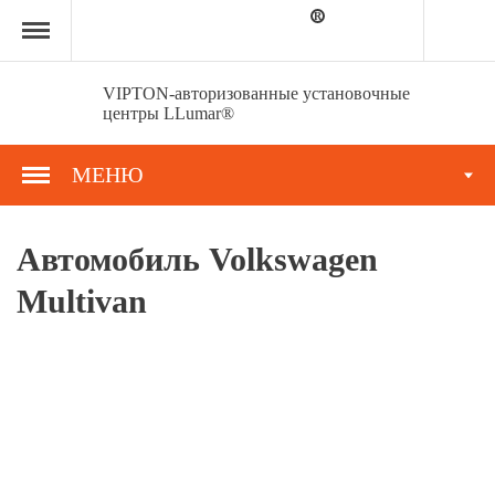
Главная
страница
»
Портфолио
»
VIPTON-авторизованные установочные
Автомобиль
центры LLumar®
Volkswagen
Multivan
МЕНЮ
Автомобиль Volkswagen
Multivan