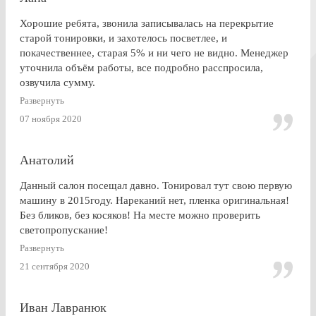
Хорошие ребята, звонила записывалась на перекрытие
старой тонировки, и захотелось посветлее, и
покачественнее, старая 5% и ни чего не видно. Менеджер
уточнила объём работы, все подробно расспросила,
озвучила сумму.
По Работе и в целом претензии нет. Только опоздала к
Развернуть
завершении работ, машина ждала уже готовая меня. Жаль,
07 ноября 2020
что заранее не позвонили.
Анатолий
Данный салон посещал давно. Тонировал тут свою первую
машину в 2015году. Нареканий нет, пленка оригинальная!
Без бликов, без косяков! На месте можно проверить
светопропускание!
Развернуть
21 сентября 2020
Иван Лавранюк