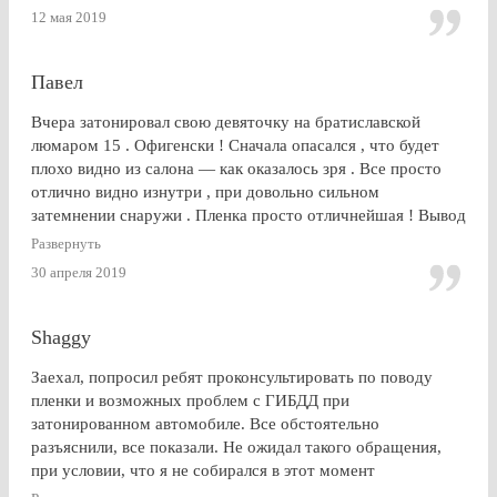
12 мая 2019
Павел
Вчера затонировал свою девяточку на братиславской
люмаром 15 . Офигенски ! Сначала опасался , что будет
плохо видно из салона — как оказалось зря . Все просто
отлично видно изнутри , при довольно сильном
затемнении снаружи . Пленка просто отличнейшая ! Вывод
: Очень доволен . Буду советовать эту контору друзьям и
Развернуть
знакомым
30 апреля 2019
Shaggy
Заехал, попросил ребят проконсультировать по поводу
пленки и возможных проблем с ГИБДД при
затонированном автомобиле. Все обстоятельно
разъяснили, все показали. Не ожидал такого обращения,
при условии, что я не собирался в этот момент
тонироваться. для сравнения заехал на Оставшковское