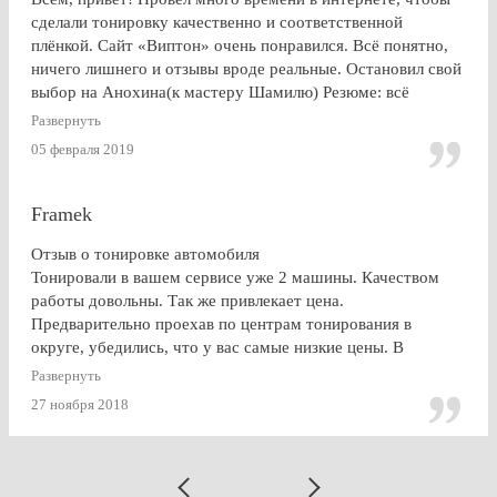
сделали тонировку качественно и соответственной
плёнкой. Сайт «Виптон» очень понравился. Всё понятно,
ничего лишнего и отзывы вроде реальные. Остановил свой
выбор на Анохина(к мастеру Шамилю) Резюме: всё
именно так, как и написано в отзывах!!!) Я остался очень
Развернуть
доволен. СПАСИБО!!!
05 февраля 2019
Framek
Отзыв о тонировке автомобиля
Тонировали в вашем сервисе уже 2 машины. Качеством
работы довольны. Так же привлекает цена.
Предварительно проехав по центрам тонирования в
округе, убедились, что у вас самые низкие цены. В
будущем, думаю, будем так же пользоваться услугами
Развернуть
Vipton.
27 ноября 2018