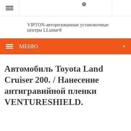
Главная
страница
»
Портфолио
»
VIPTON-авторизованные установочные
Автомобиль
центры LLumar®
Toyota
Land
Cruiser
МЕНЮ
200.
/
Нанесение
антигравийной
Автомобиль Toyota Land
пленки
VENTURESHIELD.
Cruiser 200. / Нанесение
антигравийной пленки
VENTURESHIELD.