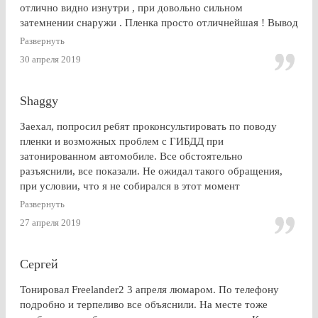
отлично видно изнутри , при довольно сильном
затемнении снаружи . Пленка просто отличнейшая ! Вывод
: Очень доволен . Буду советовать эту контору друзьям и
Развернуть
знакомым
30 апреля 2019
Shaggy
Заехал, попросил ребят проконсультировать по поводу
пленки и возможных проблем с ГИБДД при
затонированном автомобиле. Все обстоятельно
разъяснили, все показали. Не ожидал такого обращения,
при условии, что я не собирался в этот момент
тонироваться. для сравнения заехал на Оставшковское
Развернуть
шоссе. земля и небо. просто без комментариев, хоть и
27 апреля 2019
дешевле. в очередной раз убедился (хорошо, что не на
практике), что скупой платит дважды. для себя четко
решил, что буду тонироваться
Сергей
Тонировал Freelander2 3 апреля люмаром. По телефону
подробно и терпеливо все объяснили. На месте тоже