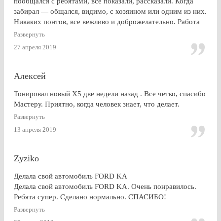
пообщался с ребятами, все показали, рассказали. Когда
забирал — общался, видимо, с хозяином или одним из них.
Никаких понтов, все вежливо и доброжелательно. Работа
сделана очень качественно, пленка лежит до самой кромки
Развернуть
стекла (есть, правда, неравномерность на разных стеклах,
27 апреля 2019
но это я уже придираюсь). По сравнению с другими
конторами — качество максимальное. Могу ли я
посоветоваться обращаться к этим ребятам? Однозначно,
Алексей
ДА.
Тонировал новый Х5 две недели назад . Все четко, спасибо
Мастеру. Приятно, когда человек знает, что делает.
Развернуть
13 апреля 2019
Zyziko
Делала свой автомобиль FORD KA
Делала свой автомобиль FORD KA. Очень понравилось.
Ребята супер. Сделано нормально. СПАСИБО!
Развернуть