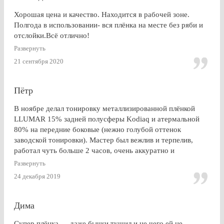
Хорошая цена и качество. Находится в рабочей зоне.
Полгода в использовании- вся плёнка на месте без ряби и
отслойки.Всё отлично!
Развернуть
21 сентября 2020
Пётр
В ноябре делал тонировку металлизированной плёнкой
LLUMAR 15% задней полусферы Kodiaq и атермальной
80% на передние боковые (нежно голубой оттенок
заводской тонировки). Мастер был вежлив и терпелив,
работал чуть больше 2 часов, очень аккуратно и
профессионально. Результат на 5+ ! Особенно приятно
Развернуть
получить гарантию на работу и плёнку. Отдельное спасибо
24 декабря 2019
за консультацию, как до работ, так по их завершении!
Дима
Супер плёнка — даже бычки тушил и не чего ей не