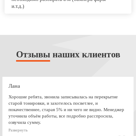
и.т.д.)
Отзывы
наших клиентов
Лана
Хорошие ребята, звонила записывалась на перекрытие
старой тонировки, и захотелось посветлее, и
покачественнее, старая 5% и ни чего не видно. Менеджер
уточнила объём работы, все подробно расспросила,
озвучила сумму.
По Работе и в целом претензии нет. Только опоздала к
Развернуть
завершении работ, машина ждала уже готовая меня. Жаль,