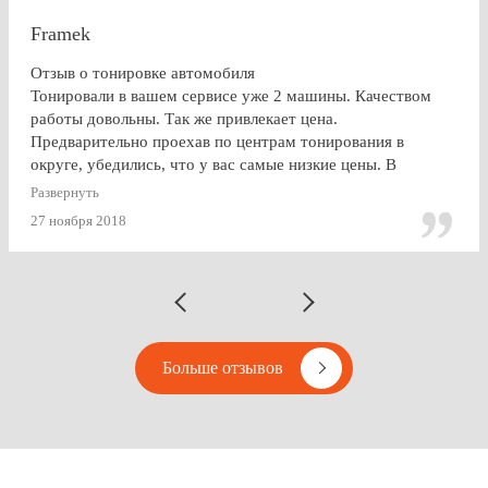
Framek
Отзыв о тонировке автомобиля
Тонировали в вашем сервисе уже 2 машины. Качеством
работы довольны. Так же привлекает цена.
Предварительно проехав по центрам тонирования в
округе, убедились, что у вас самые низкие цены. В
будущем, думаю, будем так же пользоваться услугами
Развернуть
Vipton.
27 ноября 2018
Больше отзывов