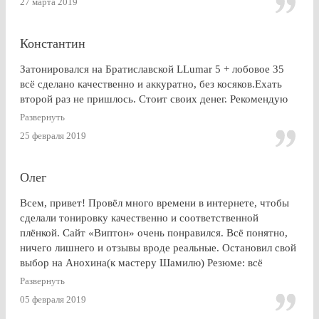
27 марта 2019
Константин
Затонировался на Братиславской LLumar 5 + лобовое 35
всё сделано качественно и аккуратно, без косяков.Ехать
второй раз не пришлось. Стоит своих денег. Рекомендую
Развернуть
25 февраля 2019
Олег
Всем, привет! Провёл много времени в интернете, чтобы
сделали тонировку качественно и соответственной
плёнкой. Сайт «Виптон» очень понравился. Всё понятно,
ничего лишнего и отзывы вроде реальные. Остановил свой
выбор на Анохина(к мастеру Шамилю) Резюме: всё
именно так, как и написано в отзывах!!!) Я остался очень
Развернуть
доволен. СПАСИБО!!!
05 февраля 2019