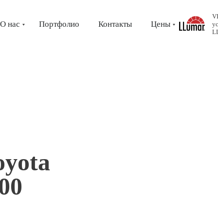
V
О нас
Портфолио
Контакты
Цены
у
L
oyota
00