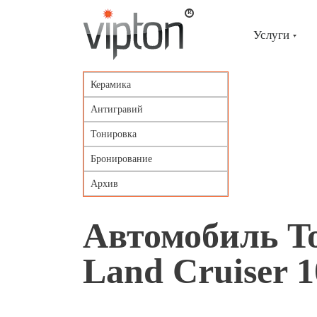
Главная
страница
»
Услуги
Портфолио
»
Автомобиль
Toyota
Керамика
Land
Cruiser
Антигравий
100
Тонировка
Бронирование
Архив
Автомобиль T
Land Cruiser 1