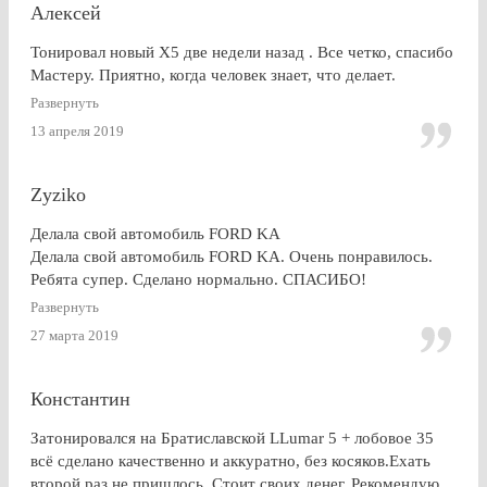
посоветоваться обращаться к этим ребятам? Однозначно,
Алексей
ДА.
Тонировал новый Х5 две недели назад . Все четко, спасибо
Мастеру. Приятно, когда человек знает, что делает.
Развернуть
13 апреля 2019
Zyziko
Делала свой автомобиль FORD KA
Делала свой автомобиль FORD KA. Очень понравилось.
Ребята супер. Сделано нормально. СПАСИБО!
Развернуть
27 марта 2019
Константин
Затонировался на Братиславской LLumar 5 + лобовое 35
всё сделано качественно и аккуратно, без косяков.Ехать
второй раз не пришлось. Стоит своих денег. Рекомендую