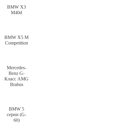
BMW X3
M40d
BMW X5 M
Competition
Mercedes-
Benz G-
Класс AMG
Brabus
BMW 5
серии (G-
60)