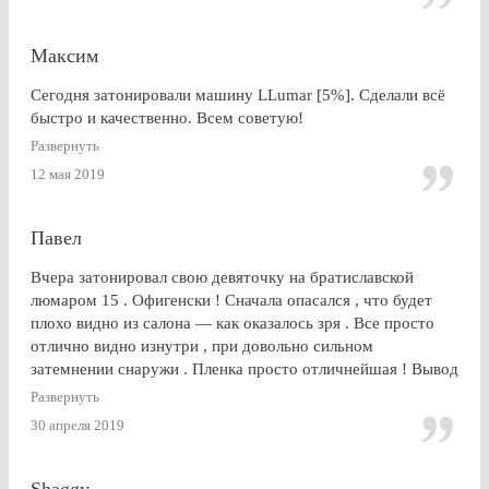
Максим
Сегодня затонировали машину LLumar [5%]. Сделали всё
быстро и качественно. Всем советую!
Развернуть
12 мая 2019
Павел
Вчера затонировал свою девяточку на братиславской
люмаром 15 . Офигенски ! Сначала опасался , что будет
плохо видно из салона — как оказалось зря . Все просто
отлично видно изнутри , при довольно сильном
затемнении снаружи . Пленка просто отличнейшая ! Вывод
: Очень доволен . Буду советовать эту контору друзьям и
Развернуть
знакомым
30 апреля 2019
Shaggy