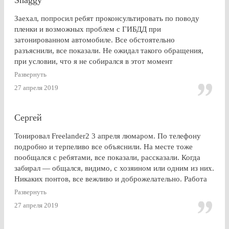
Заехал, попросил ребят проконсультировать по поводу
пленки и возможных проблем с ГИБДД при
затонированном автомобиле. Все обстоятельно
разъяснили, все показали. Не ожидал такого обращения,
при условии, что я не собирался в этот момент
тонироваться. для сравнения заехал на Оставшковское
Развернуть
шоссе. земля и небо. просто без комментариев, хоть и
27 апреля 2019
дешевле. в очередной раз убедился (хорошо, что не на
практике), что скупой платит дважды. для себя четко
решил, что буду тонироваться
Сергей
Тонировал Freelander2 3 апреля люмаром. По телефону
подробно и терпеливо все объяснили. На месте тоже
пообщался с ребятами, все показали, рассказали. Когда
забирал — общался, видимо, с хозяином или одним из них.
Никаких понтов, все вежливо и доброжелательно. Работа
сделана очень качественно, пленка лежит до самой кромки
Развернуть
стекла (есть, правда, неравномерность на разных стеклах,
27 апреля 2019
но это я уже придираюсь). По сравнению с другими
конторами — качество максимальное. Могу ли я