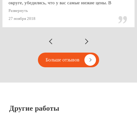
округе, убедились, что у вас самые низкие цены. В
будущем, думаю, будем так же пользоваться услугами
Развернуть
Vipton.
27 ноября 2018
Больше отзывов
Другие работы