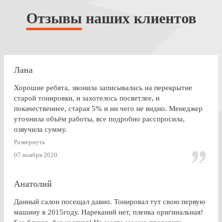
Отзывы
наших клиентов
Лана
Хорошие ребята, звонила записывалась на перекрытие
старой тонировки, и захотелось посветлее, и
покачественнее, старая 5% и ни чего не видно. Менеджер
уточнила объём работы, все подробно расспросила,
озвучила сумму.
По Работе и в целом претензии нет. Только опоздала к
Развернуть
завершении работ, машина ждала уже готовая меня. Жаль,
07 ноября 2020
что заранее не позвонили.
Анатолий
Данный салон посещал давно. Тонировал тут свою первую
машину в 2015году. Нареканий нет, пленка оригинальная!