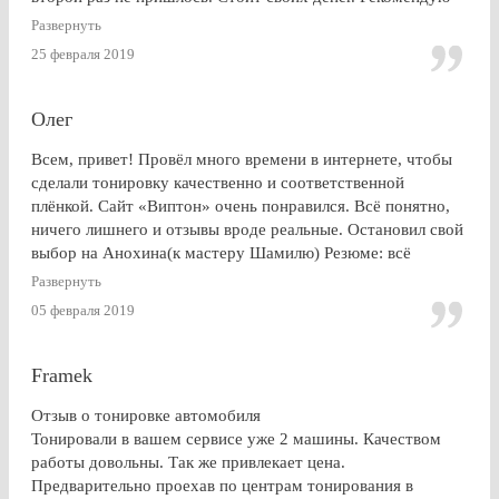
Развернуть
25 февраля 2019
Олег
Всем, привет! Провёл много времени в интернете, чтобы
сделали тонировку качественно и соответственной
плёнкой. Сайт «Виптон» очень понравился. Всё понятно,
ничего лишнего и отзывы вроде реальные. Остановил свой
выбор на Анохина(к мастеру Шамилю) Резюме: всё
именно так, как и написано в отзывах!!!) Я остался очень
Развернуть
доволен. СПАСИБО!!!
05 февраля 2019
Framek
Отзыв о тонировке автомобиля
Тонировали в вашем сервисе уже 2 машины. Качеством
работы довольны. Так же привлекает цена.
Предварительно проехав по центрам тонирования в