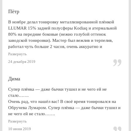
Пётр
В ноябре делал тонировку металлизированной плёнкой
LLUMAR 15% задней полусферы Kodiaq и атермальной
80% на передние боковые (нежно голубой оттенок
заводской тонировки). Мастер был вежлив и терпелив,
работал чуть больше 2 часов, очень аккуратно и
профессионально. Результат на 5+ ! Особенно приятно
Развернуть
получить гарантию на работу и плёнку. Отдельное спасибо
24 декабря 2019
за консультацию, как до работ, так по их завершении!
Дима
Супер плёнка — даже бычки тушил и не чего ей не
стало…….
Очень рад, что нашёл вас! В своё время тонировался на
Обручева Лумаром. Супер плёнка — даже бычки тушил и
не чего ей не стало…….
Развернуть
10 июня 2019