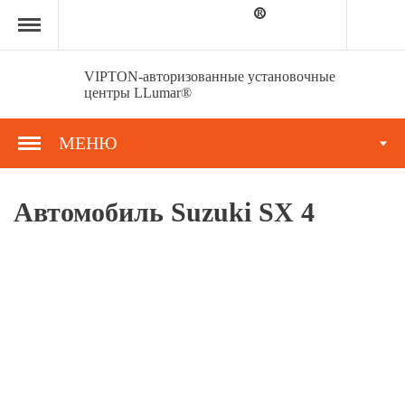
Главная
страница
»
Портфолио
»
VIPTON-авторизованные установочные
Автомобиль
центры LLumar®
Suzuki
SX
4
МЕНЮ
Автомобиль Suzuki SX 4