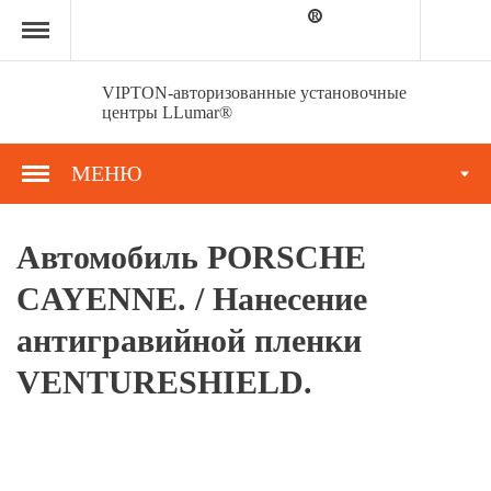
Главная
страница
»
Портфолио
»
VIPTON-авторизованные установочные
Автомобиль
центры LLumar®
PORSCHE
CAYENNE.
/
МЕНЮ
Нанесение
антигравийной
пленки
VENTURESHIELD.
Автомобиль PORSCHE
CAYENNE. / Нанесение
антигравийной пленки
VENTURESHIELD.