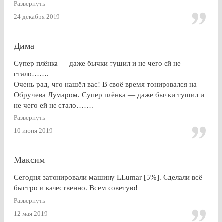
профессионально. Результат на 5+ ! Особенно приятно
Развернуть
получить гарантию на работу и плёнку. Отдельное спасибо
24 декабря 2019
за консультацию, как до работ, так по их завершении!
Дима
Супер плёнка — даже бычки тушил и не чего ей не
стало…….
Очень рад, что нашёл вас! В своё время тонировался на
Обручева Лумаром. Супер плёнка — даже бычки тушил и
не чего ей не стало…….
Развернуть
10 июня 2019
Максим
Сегодня затонировали машину LLumar [5%]. Сделали всё
быстро и качественно. Всем советую!
Развернуть
12 мая 2019