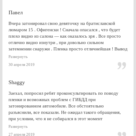
Павел
Вчера затонировал свою девяточку на братиславской
люмаром 15 . Офигенски ! Сначала опасался , что будет
плохо видно из салона — как оказалось зря . Все просто
отлично видно изнутри , при довольно сильном
затемнении снаружи . Пленка просто отличнейшая ! Вывод
: Очень доволен . Буду советовать эту контору друзьям и
Развернуть
знакомым
30 апреля 2019
Shaggy
Заехал, попросил ребят проконсультировать по поводу
пленки и возможных проблем с ГИБДД при
затонированном автомобиле. Все обстоятельно
разъяснили, все показали. Не ожидал такого обращения,
при условии, что я не собирался в этот момент
тонироваться. для сравнения заехал на Оставшковское
Развернуть
шоссе. земля и небо. просто без комментариев, хоть и
27 апреля 2019