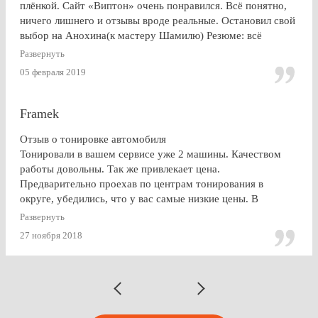
плёнкой. Сайт «Виптон» очень понравился. Всё понятно,
ничего лишнего и отзывы вроде реальные. Остановил свой
выбор на Анохина(к мастеру Шамилю) Резюме: всё
именно так, как и написано в отзывах!!!) Я остался очень
Развернуть
доволен. СПАСИБО!!!
05 февраля 2019
Framek
Отзыв о тонировке автомобиля
Тонировали в вашем сервисе уже 2 машины. Качеством
работы довольны. Так же привлекает цена.
Предварительно проехав по центрам тонирования в
округе, убедились, что у вас самые низкие цены. В
будущем, думаю, будем так же пользоваться услугами
Развернуть
Vipton.
27 ноября 2018