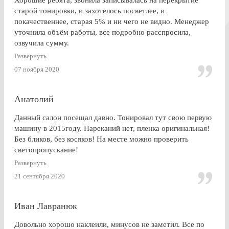
старой тонировки, и захотелось посветлее, и
покачественнее, старая 5% и ни чего не видно. Менеджер
уточнила объём работы, все подробно расспросила,
озвучила сумму.
По Работе и в целом претензии нет. Только опоздала к
Развернуть
завершении работ, машина ждала уже готовая меня. Жаль,
07 ноября 2020
что заранее не позвонили.
Анатолий
Данный салон посещал давно. Тонировал тут свою первую
машину в 2015году. Нареканий нет, пленка оригинальная!
Без бликов, без косяков! На месте можно проверить
светопропускание!
Развернуть
21 сентября 2020
Иван Лавранюк
Довольно хорошо наклеили, минусов не заметил. Все по