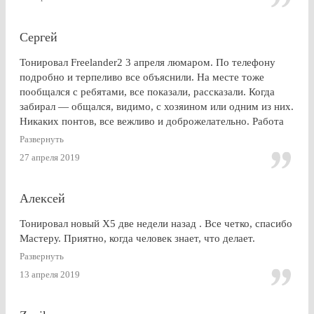
дешевле. в очередной раз убедился (хорошо, что не на
практике), что скупой платит дважды. для себя четко
решил, что буду тонироваться
Сергей
Тонировал Freelander2 3 апреля люмаром. По телефону
подробно и терпеливо все объяснили. На месте тоже
пообщался с ребятами, все показали, рассказали. Когда
забирал — общался, видимо, с хозяином или одним из них.
Никаких понтов, все вежливо и доброжелательно. Работа
сделана очень качественно, пленка лежит до самой кромки
Развернуть
стекла (есть, правда, неравномерность на разных стеклах,
27 апреля 2019
но это я уже придираюсь). По сравнению с другими
конторами — качество максимальное. Могу ли я
посоветоваться обращаться к этим ребятам? Однозначно,
Алексей
ДА.
Тонировал новый Х5 две недели назад . Все четко, спасибо
Мастеру. Приятно, когда человек знает, что делает.
Развернуть
13 апреля 2019