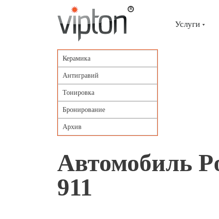
Главная
страница
»
Услуги
Портфолио
»
Автомобиль
Porsche
Керамика
911
Антигравий
Тонировка
Бронирование
Архив
Автомобиль Po
911