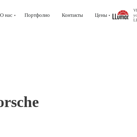
V
О нас
Портфолио
Контакты
Цены
у
L
rsche