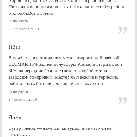
Хорошая цена и качество. Находится в рабочей зоне.
Полгода в использовании- вся плёнка на месте без ряби и
отслойки.Всё отлично!
Развернуть
21 сентября 2020
Пётр
В ноябре делал тонировку металлизированной плёнкой
LLUMAR 15% задней полусферы Kodiaq и атермальной
80% на передние боковые (нежно голубой оттенок
заводской тонировки). Мастер был вежлив и терпелив,
работал чуть больше 2 часов, очень аккуратно и
профессионально. Результат на 5+ ! Особенно приятно
Развернуть
получить гарантию на работу и плёнку. Отдельное спасибо
24 декабря 2019
за консультацию, как до работ, так по их завершении!
Дима
Супер плёнка — даже бычки тушил и не чего ей не
стало…….