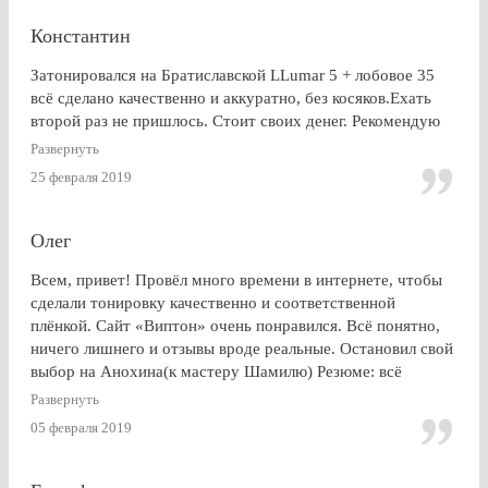
Константин
Затонировался на Братиславской LLumar 5 + лобовое 35
всё сделано качественно и аккуратно, без косяков.Ехать
второй раз не пришлось. Стоит своих денег. Рекомендую
Развернуть
25 февраля 2019
Олег
Всем, привет! Провёл много времени в интернете, чтобы
сделали тонировку качественно и соответственной
плёнкой. Сайт «Виптон» очень понравился. Всё понятно,
ничего лишнего и отзывы вроде реальные. Остановил свой
выбор на Анохина(к мастеру Шамилю) Резюме: всё
именно так, как и написано в отзывах!!!) Я остался очень
Развернуть
доволен. СПАСИБО!!!
05 февраля 2019