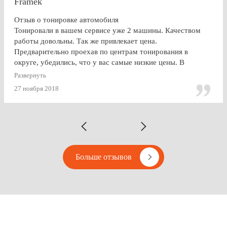
Framek
Отзыв о тонировке автомобиля
Тонировали в вашем сервисе уже 2 машины. Качеством
работы довольны. Так же привлекает цена.
Предварительно проехав по центрам тонирования в
округе, убедились, что у вас самые низкие цены. В
будущем, думаю, будем так же пользоваться услугами
Развернуть
Vipton.
27 ноября 2018
Больше отзывов