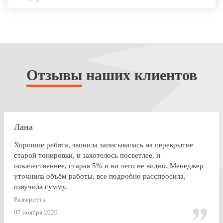
Отзывы
наших клиентов
Лана
Хорошие ребята, звонила записывалась на перекрытие
старой тонировки, и захотелось посветлее, и
покачественнее, старая 5% и ни чего не видно. Менеджер
уточнила объём работы, все подробно расспросила,
озвучила сумму.
По Работе и в целом претензии нет. Только опоздала к
Развернуть
завершении работ, машина ждала уже готовая меня. Жаль,
07 ноября 2020
что заранее не позвонили.