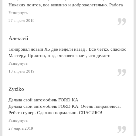
Никаких понтов, все вежливо и доброжелательно. Работа
сделана очень качественно, пленка лежит до самой кромки
Развернуть
стекла (есть, правда, неравномерность на разных стеклах,
27 апреля 2019
но это я уже придираюсь). По сравнению с другими
конторами — качество максимальное. Могу ли я
посоветоваться обращаться к этим ребятам? Однозначно,
Алексей
ДА.
Тонировал новый Х5 две недели назад . Все четко, спасибо
Мастеру. Приятно, когда человек знает, что делает.
Развернуть
13 апреля 2019
Zyziko
Делала свой автомобиль FORD KA
Делала свой автомобиль FORD KA. Очень понравилось.
Ребята супер. Сделано нормально. СПАСИБО!
Развернуть
27 марта 2019