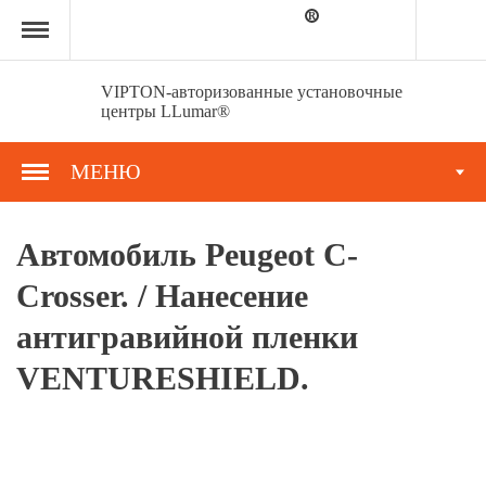
Главная
страница
»
Портфолио
»
VIPTON-авторизованные установочные
Автомобиль
центры LLumar®
Peugeot
С-
Сrosser.
МЕНЮ
/
Нанесение
антигравийной
пленки
Автомобиль Peugeot С-
VENTURESHIELD.
Сrosser. / Нанесение
антигравийной пленки
VENTURESHIELD.