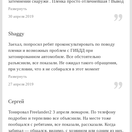
затемнении снаружи . Пленка просто отличнейшая ! Вывод
: Очень доволен . Буду советовать эту контору друзьям и
Развернуть
знакомым
30 апреля 2019
Shaggy
Заехал, попросил ребят проконсультировать по поводу
пленки и возможных проблем с ГИБДД при
затонированном автомобиле. Все обстоятельно
разъяснили, все показали. Не ожидал такого обращения,
при условии, что я не собирался в этот момент
тонироваться. для сравнения заехал на Оставшковское
Развернуть
шоссе. земля и небо. просто без комментариев, хоть и
27 апреля 2019
дешевле. в очередной раз убедился (хорошо, что не на
практике), что скупой платит дважды. для себя четко
решил, что буду тонироваться
Сергей
Тонировал Freelander2 3 апреля люмаром. По телефону
подробно и терпеливо все объяснили. На месте тоже
пообщался с ребятами, все показали, рассказали. Когда
забирал — общался, видимо, с хозяином или одним из них.