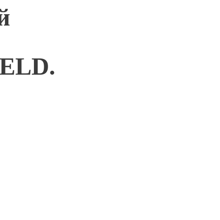
й
ELD.