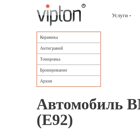
Главная
страница
»
Услуги
Портфолио
»
Автомобиль
BMW
Керамика
3
(Е92)
Антигравий
Тонировка
Бронирование
Архив
Автомобиль 
(Е92)