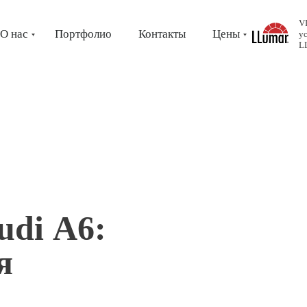
V
О нас
Портфолио
Контакты
Цены
у
L
udi А6:
я