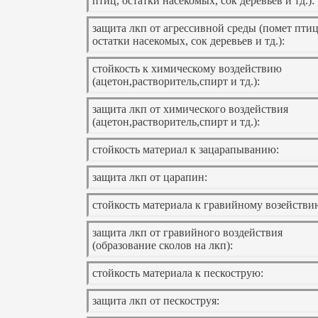
птиц, остатки насекомых, сок деревьев и тд.):
защита лкп от агрессивной среды (помет птиц
остатки насекомых, сок деревьев и тд.):
стойкость к химическому воздействию
(ацетон,растворитель,спирт и тд.):
защита лкп от химического воздействия
(ацетон,растворитель,спирт и тд.):
стойкость материал к зацарапыванию:
защита лкп от царапин:
стойкость материала к гравийному возействи
защита лкп от гравийного воздействия
(образование сколов на лкп):
стойкость материала к пескострую:
защита лкп от пескоструя: