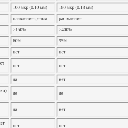
100 мкр (0.10 мм)
180 мкр (0.18 мм)
плавление феном
растяжение
>150%
>400%
60%
95%
нет
нет
 от
нет
нет
да
нет
жки)
да
да
да
нет
мет
нет
нет