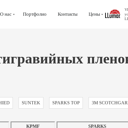
V
О нас
Портфолио
Контакты
Цены
у
L
тигравийных плено
HIED
SUNTEK
SPARKS TOP
3M SCOTCHGAR
KPMF
SPARKS