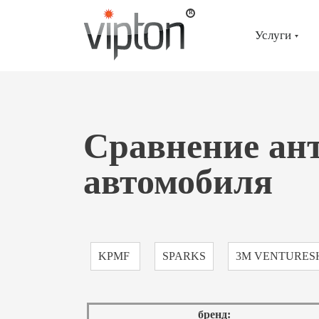
Главная
страница
»
Услуги
Услуги
»
Антигравийная
пленка
»
Сравнение
плёнок
Сравнение ан
автомобиля
KPMF
SPARKS
3M VENTURES
бренд: