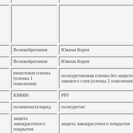
Великобритания
Южная Корея
Великобритания
Южная Корея
виниловая пленка
полиуретановая пленка без защитн
(пленка 1
лакового слоя (пленка 2 поколения
поколения)
К88000
PPF
поливинилхлорид
полиуретан
защита
лакокрасочного
защита лакокрасочного покрытия
покрытия