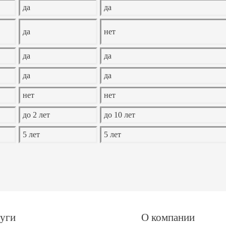
да
да
да
нет
да
да
да
да
нет
нет
до 2 лет
до 10 лет
5 лет
5 лет
уги
О компании