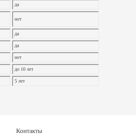
да
нет
да
да
нет
до 10 лет
5 лет
Контакты