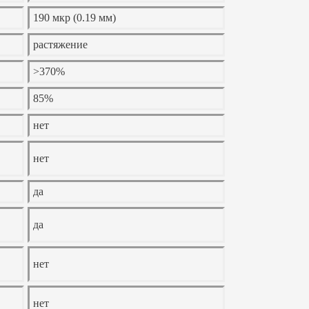
190 мкр (0.19 мм)
растяжение
>370%
85%
нет
нет
да
да
нет
нет