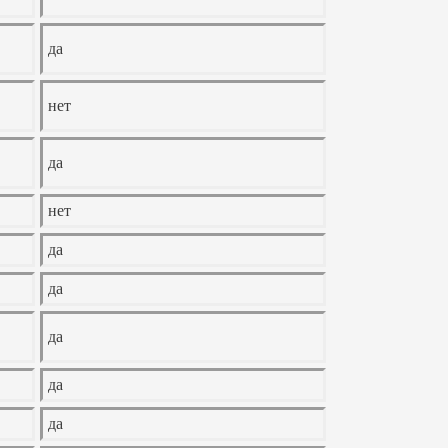
да
нет
да
нет
да
да
да
да
да