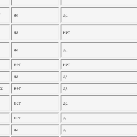
,
да
да
да
нет
да
да
нет
нет
да
да
ю:
нет
да
нет
да
нет
да
да
да