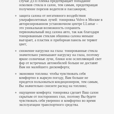
случае ДТП пленка предотвращает попадание
осколков стекла в салон, тем самым, предотвращая
получение порезов водителя и пассажиров;
защита салона от негативного воздействия
ультрафиолетовых лучей: тонировка Volvo в Москве в
авторизированном установочном центре LLumar –
это уникальная возможность сохранить
первоначальный вид салона авто, так как благодаря
тонированным стеклам обшивка салона меньше
выгорает, а пластик и приборная панель не теряют
цвет;
снижение нагрузки на глаза: тонированные стекла
значительно уменьшают нагрузку на глаза, поэтому
яркие солнечные лучи, блики или ослепляющий свет
фар от встречных автомобилей больше не доставят
Вам ни малейшего дискомфорта;
экономии топлива: чтобы чувствовать себя
комфортно в жаркую погоду, Вам больше не
придется пользоваться кондиционером, тем самым,
Вы значительно снизите расход на топливо;
ощущение комфорта: тонировка сделает Ваш салон
скрытым от посторонних глаз, поэтому Вы будете
чувствовать себя уверенно и комфортно во время
эксплуатации транспортного средства.