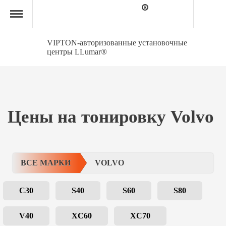
Главная
страница
»
Volvo
VIPTON-авторизованные установочные
центры LLumar®
Цены на тонировку Volvo
ВСЕ МАРКИ
VOLVO
C30
S40
S60
S80
V40
XC60
XC70