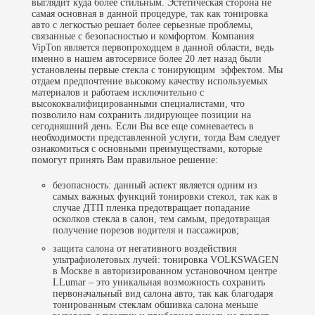
выглядит куда более стильным. Эстетическая сторона не
самая основная в данной процедуре, так как
тонировка
авто
с легкостью решает более серьезные проблемы,
связанные с безопасностью и комфортом. Компания
VipTon является первопроходцем в данной области, ведь
именно в нашем автосервисе более 20 лет назад были
установлены первые стекла с тонирующим эффектом. Мы
отдаем предпочтение высокому качеству используемых
материалов и работаем исключительно с
высококвалифицированными специалистами, что
позволило нам сохранить лидирующее позиции на
сегодняшний день. Если Вы все еще сомневаетесь в
необходимости представленной услуги, тогда Вам следует
ознакомиться с основными преимуществами, которые
помогут принять Вам правильное решение:
безопасность: данный аспект является одним из
самых важных функций тонировки стекол, так как в
случае ДТП пленка предотвращает попадание
осколков стекла в салон, тем самым, предотвращая
получение порезов водителя и пассажиров;
защита салона от негативного воздействия
ультрафиолетовых лучей: тонировка VOLKSWAGEN
в Москве в авторизированном установочном центре
LLumar – это уникальная возможность сохранить
первоначальный вид салона авто, так как благодаря
тонированным стеклам обшивка салона меньше