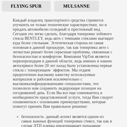
FLYING SPUR
MULSANNE
Каждый владелец транспортного средства стремится
улучшить не только технические характеристики, но и
придать автомобилю солидный и престижный вид.
Сегодня это легко сделать, благодаря
тонировке лобового
стекла
BENTLEY, ведь авто с темными стеклами выглядит
куда более стильным. Эстетическая сторона не самая
основная в данной процедуре, так как
тонировка авто
с
легкостью решает более серьезные проблемы, связанные с
безопасностью и комфортом. Компания VipTon является
первопроходцем в данной области, ведь именно в нашем
автосервисе более 20 лет назад были установлены первые
стекла с тонирующим эффектом. Мы отдаем
предпочтение высокому качеству используемых
материалов и работаем исключительно с
высококвалифицированными специалистами, что
позволило нам сохранить лидирующее позиции на
сегодняшний день. Если Вы все еще сомневаетесь в
необходимости представленной услуги, тогда Вам следует
ознакомиться с основными преимуществами, которые
помогут принять Вам правильное решение:
безопасность: данный аспект является одним из
самых важных функций тонировки стекол, так как в
случае ДТП пленка предотвращает попадание