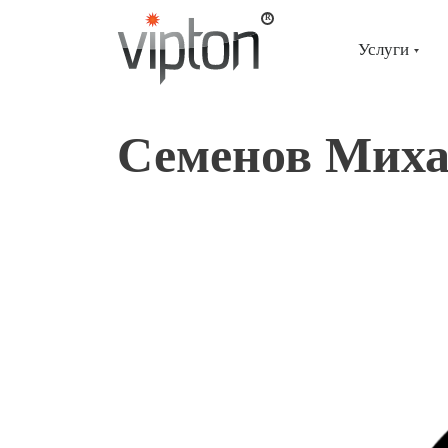
Главная
страница
»
Услуги
Сотрудники
»
Семенов
Михаил
Семенов Мих