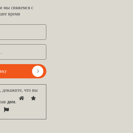
 и мы свяжемся с
шее время
явку
 докажите, что вы
рав
дом
.