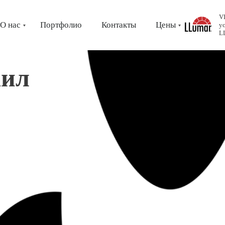
V
О нас
Портфолио
Контакты
Цены
у
L
аил